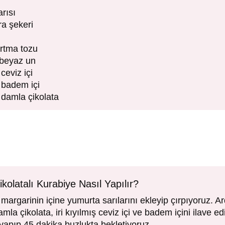
rısı
ra şekeri
rtma tozu
 beyaz un
ceviz içi
 badem içi
 damla çikolata
olatalı Kurabiye Nasıl Yapılır?
margarinin içine yumurta sarılarını ekleyip çırpıyoruz. A
mla çikolata, iri kıyılmış ceviz içi ve badem içini ilave e
o yapıp 45 dakika buzlukta bekletiyoruz.