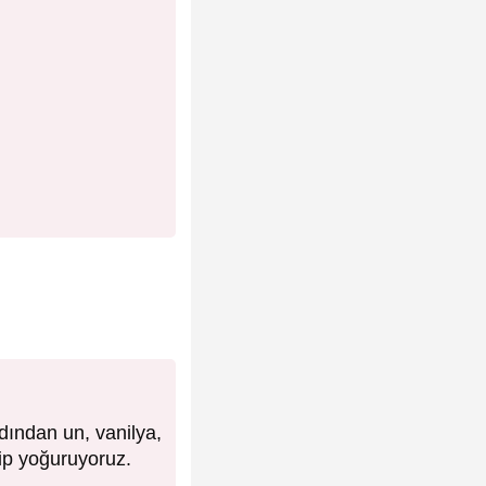
rdından un, vanilya,
dip yoğuruyoruz.