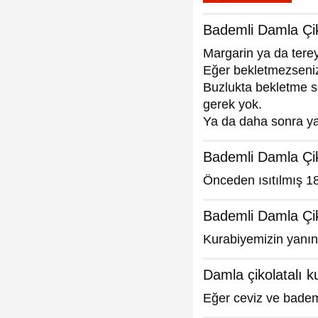
Bademli Damla Çik
Margarin ya da terey
Eğer bekletmezseniz
Buzlukta bekletme se
gerek yok.
Ya da daha sonra yap
Bademli Damla Çiko
Önceden ısıtılmış 18
Bademli Damla Çiko
Kurabiyemizin yanın
Damla çikolatalı k
Eğer ceviz ve badem