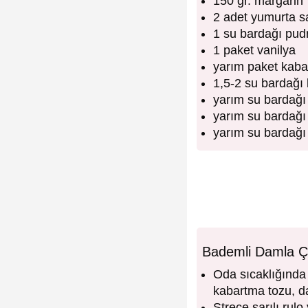
150 gr. margarin
2 adet yumurta sa
1 su bardağı pud
1 paket vanilya
yarım paket kaba
1,5-2 su bardağı
yarım su bardağı 
yarım su bardağı
yarım su bardağı
Bademli Damla Çik
Oda sıcaklığında 
kabartma tozu, da
Streçe sarılı rul