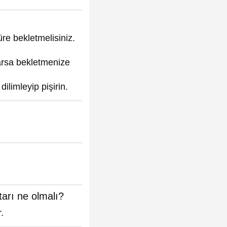
re bekletmelisiniz.
varsa bekletmenize
ilimleyip pişirin.
tarı ne olmalı?
.