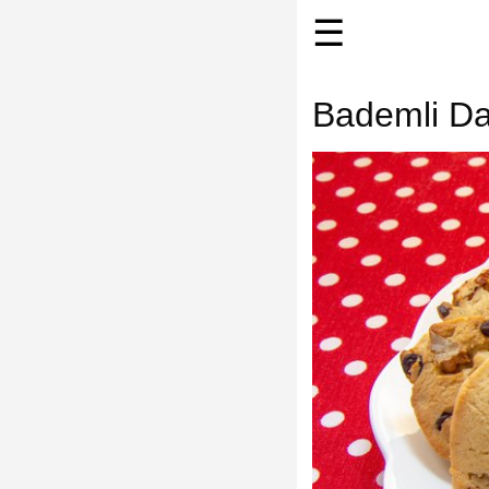
☰
Bademli Dam