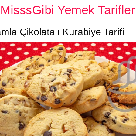
MisssGibi Yemek Tarifler
la Çikolatalı Kurabiye Tarifi