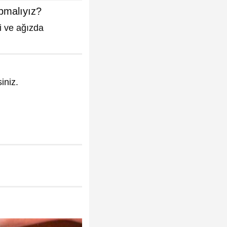
apmalıyız?
i ve ağızda
iniz.