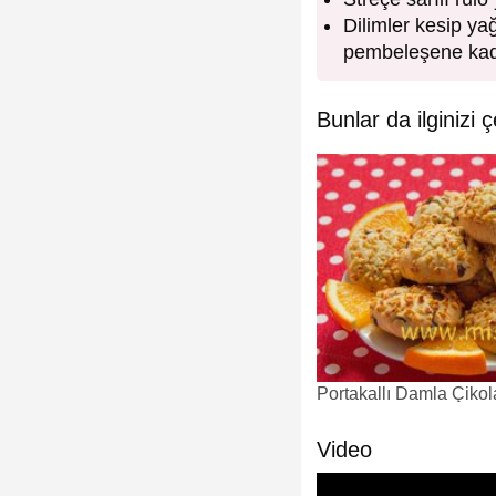
Dilimler kesip yağ
pembeleşene kadar
Bunlar da ilginizi ç
Portakallı Damla Çikola
Video