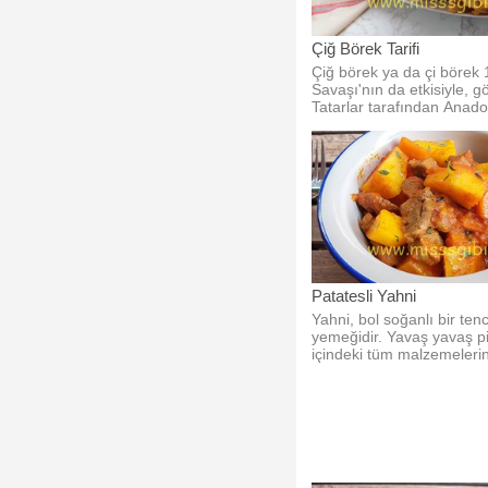
Çiğ Börek Tarifi
Çiğ börek ya da çi börek
Savaşı'nın da etkisiyle, 
Tatarlar tarafından Anado
getirilmiş efsane bir börekt
Patatesli Yahni
Yahni, bol soğanlı bir ten
yemeğidir. Yavaş yavaş p
içindeki tüm malzemelerin 
içe geçmesi önemlidir.