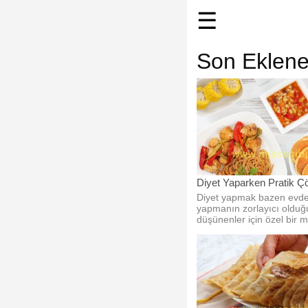
☰
Son Eklene
Diyet Yaparken Pratik Ç
Diyet yapmak bazen evd
yapmanın zorlayıcı oldu
düşünenler için özel bir
okuma olabilir.