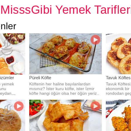
MisssGibi Yemek Tarifler
nler
özümler
Püreli Köfte
Tavuk Köftesi 
e yemek
Köftenin her haline bayılanlardan
Tavuk Köftesi
ğunu
mısınız? İster kuru köfte, ister İzmir
ekonomik bir k
 meydan
köfte hangi öğün olsa her öğün yeriz..
rondodan geç
ediyoruz.