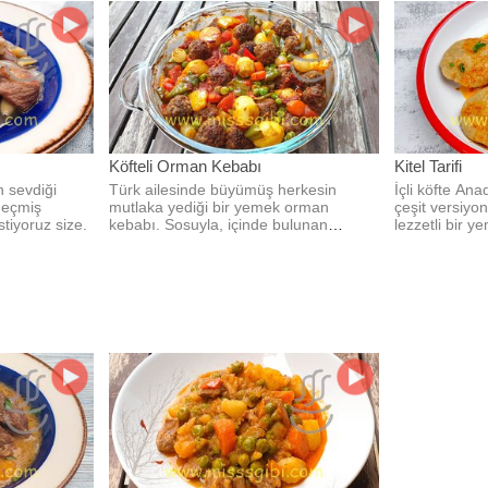
Köfteli Orman Kebabı
Kitel Tarifi
n sevdiği
Türk ailesinde büyümüş herkesin
İçli köfte Ana
geçmiş
mutlaka yediği bir yemek orman
çeşit versiyon
tiyoruz size.
kebabı. Sosuyla, içinde bulunan
lezzetli bir y
malzemeleriyle..