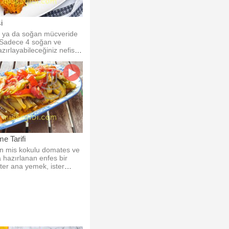
i
i ya da soğan mücveride
z. Sadece 4 soğan ve
zırlayabileceğiniz nefis
me Tarifi
in mis kokulu domates ve
a hazırlanan enfes bir
ster ana yemek, ister
sunun.