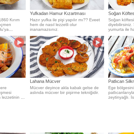
Yufkadan Hamur Kızartması
Soğan Köftes
 1860 Kırım
Hazır yufka ile pişi yapılır mı?? Eveet
Soğan köftes
göçmen
hem de nasıl lezzetli olur
diyebilirsini
lu'ya
inanamazsınız.
yumurta ile ha
ir.
bir lezzet.
Lahana Mücver
Patlıcan Silk
cere
Mücver deyince akla kabak gelse de
Ege bölgesin
işmesi
aslında mücver bir pişirme tekniğidir.
patlıcanlarıyl
lezzetinin iç
zeytinyağlı. İ
meze olarak 