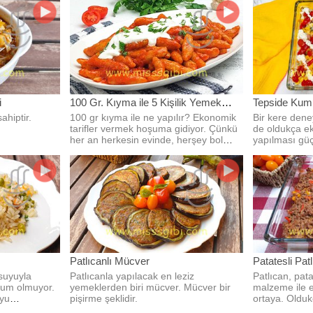
i
100 Gr. Kıyma ile 5 Kişilik Yemek
Tepside Kumpi
Tarifi
ahiptir.
100 gr kıyma ile ne yapılır? Ekonomik
Bir kere dene
tarifler vermek hoşuma gidiyor. Çünkü
de oldukça ek
her an herkesin evinde, herşey bol
yapılması güç
değil maalesef.
evde yapıyor
Patlıcanlı Mücver
Patatesli Pat
suyuyla
Patlıcanla yapılacak en leziz
Patlıcan, pat
oyum olmuyor.
yemeklerden biri mücver. Mücver bir
malzeme ile e
uyu
pişirme şeklidir.
ortaya. Olduk