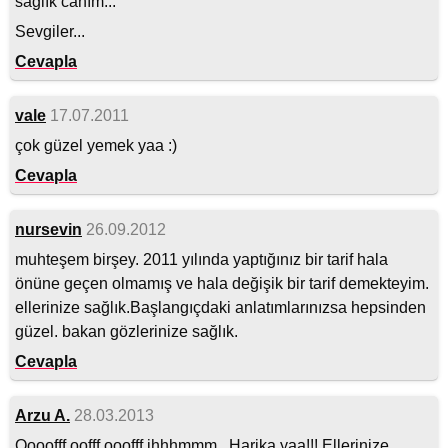
sağlık canım...
Sevgiler...
Cevapla
vale
17.07.2011
çok güzel yemek yaa :)
Cevapla
nursevin
26.09.2012
muhteşem birşey. 2011 yılında yaptığınız bir tarif hala
önüne geçen olmamış ve hala değişik bir tarif demekteyim.
ellerinize sağlık.Başlangıçdaki anlatımlarınızsa hepsinden
güzel. bakan gözlerinize sağlık.
Cevapla
Arzu A.
28.03.2013
Oooofff oofff ooofff ihhhmmm.. Harika yaa!!! Ellerinize