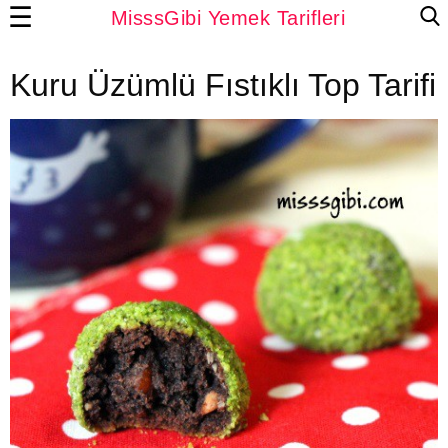
☰
MisssGibi Yemek Tarifleri
Kuru Üzümlü Fıstıklı Top Tarifi