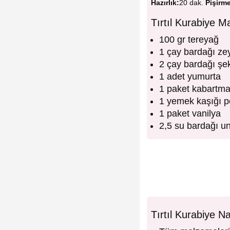
Hazırlık:
20 dak.
Pişirm
Tırtıl Kurabiye M
100 gr tereyağ
1 çay bardağı ze
2 çay bardağı şe
1 adet yumurta
1 paket kabartma
1 yemek kaşığı p
1 paket vanilya
2,5 su bardağı u
Tırtıl Kurabiye Na