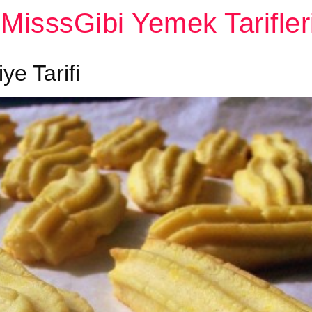
MisssGibi Yemek Tarifler
iye Tarifi