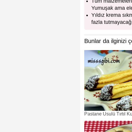
Tüm malzemeleri 
Yumuşak ama ele
Yıldız krema sıkma
fazla tutmayacağı
Bunlar da ilginizi ç
Pastane Usulü Tırtıl Ku