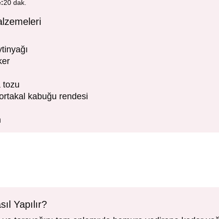
e:
20 dak.
alzemeleri
ytinyağı
ker
 tozu
ortakal kabuğu rendesi
n
sıl Yapılır?