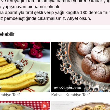
ve tereyağını tam anlamıyla hamura yedirene kadar yo
 yapışmayan bir hamur olmalı.
 aparatıyla tırtıl şekli verip yağlı kağıtta 180 derece fır
z pembeleştiğinde çıkarmalısınız. Afiyet olsun.
ekebilir
rabiye Tarifi
Kahveli Kurabiye Tarifi