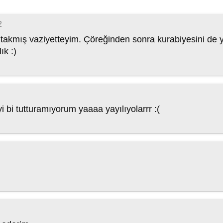
2
ra takmış vaziyetteyim. Çöreğinden sonra kurabiyesini d
ık :)
yi bi tutturamıyorum yaaaa yayılıyolarrr :(