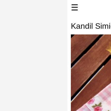
☰
Kandil Simid