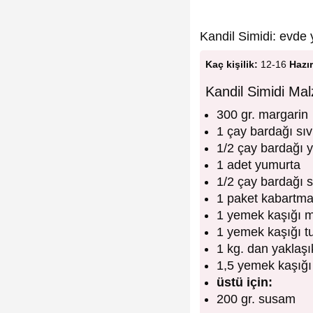
Kandil Simidi: evde 
Kaç kişilik:
12-16
Hazır
Kandil Simidi Mal
300 gr. margarin
1 çay bardağı sıv
1/2 çay bardağı 
1 adet yumurta
1/2 çay bardağı s
1 paket kabartma
1 yemek kaşığı 
1 yemek kaşığı t
1 kg. dan yaklaşı
1,5 yemek kaşığı
üstü için:
200 gr. susam