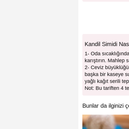
Kandil Simidi Nası
1- Oda sıcaklığında
karıştırın. Mahlep 
2- Ceviz büyüklüğün
başka bir kaseye s
yağlı kağıt serili te
Not: Bu tariften 4 te
Bunlar da ilginizi ç