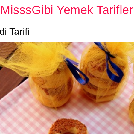
MisssGibi Yemek Tarifler
i Tarifi