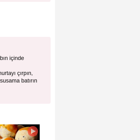
bın içinde
urtayı çırpın,
 susama batırın