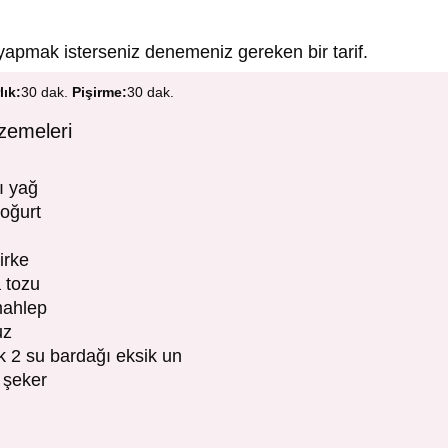
yapmak isterseniz denemeniz gereken bir tarif.
lık:
30 dak.
Pişirme:
30 dak.
zemeleri
ı yağ
yoğurt
irke
 tozu
mahlep
uz
k 2 su bardağı eksik un
 şeker