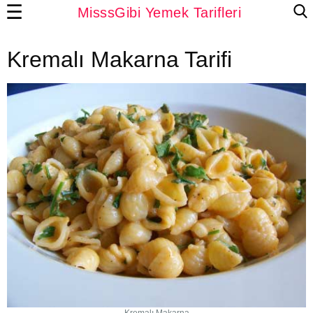
☰
MisssGibi Yemek Tarifleri
Kremalı Makarna Tarifi