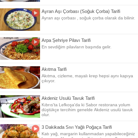
Ayran Aşı Çorbası (Soğuk Çorba) Tarifi
Ayran aşı çorbası , soğuk çorba olarak da bilinir.
Arpa Şehriye Pilavı Tarifi
En sevdiğim pilavların başında gelir.
Akıtma Tarifi
Akıtma, cizleme, mayalı krep hepsi aynı kapıya
çıkıyor.
Akdeniz Usulü Tavuk Tarifi
Kıbrıs'ta Lefkoşa'da ki Sabor restorana yolum
düştükçe tercihim genelde Akdeniz usulü tavuk
olur.
3 Dakikada Sıvı Yağlı Poğaça Tarifi
Katı yağ, margarin kullanmadan yapabileceğiniz