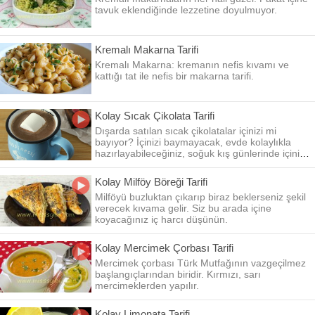
tavuk eklendiğinde lezzetine doyulmuyor.
Kremalı Makarna Tarifi
Kremalı Makarna: kremanın nefis kıvamı ve
kattığı tat ile nefis bir makarna tarifi.
Kolay Sıcak Çikolata Tarifi
Dışarda satılan sıcak çikolatalar içinizi mi
bayıyor? İçinizi baymayacak, evde kolaylıkla
hazırlayabileceğiniz, soğuk kış günlerinde içinizi
ısıtacak harika bir tarifle geldim.
Kolay Milföy Böreği Tarifi
Milföyü buzluktan çıkarıp biraz beklerseniz şekil
verecek kıvama gelir. Siz bu arada içine
koyacağınız iç harcı düşünün.
Kolay Mercimek Çorbası Tarifi
Mercimek çorbası Türk Mutfağının vazgeçilmez
başlangıçlarından biridir. Kırmızı, sarı
mercimeklerden yapılır.
Kolay Limonata Tarifi