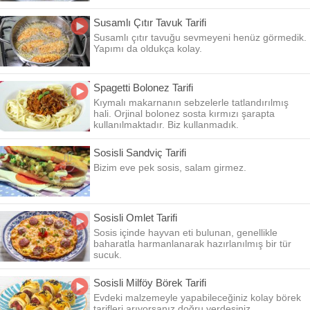
Susamlı Çıtır Tavuk Tarifi
Susamlı çıtır tavuğu sevmeyeni henüz görmedik.
Yapımı da oldukça kolay.
Spagetti Bolonez Tarifi
Kıymalı makarnanın sebzelerle tatlandırılmış
hali. Orjinal bolonez sosta kırmızı şarapta
kullanılmaktadır. Biz kullanmadık.
Sosisli Sandviç Tarifi
Bizim eve pek sosis, salam girmez.
Sosisli Omlet Tarifi
Sosis içinde hayvan eti bulunan, genellikle
baharatla harmanlanarak hazırlanılmış bir tür
sucuk.
Sosisli Milföy Börek Tarifi
Evdeki malzemeyle yapabileceğiniz kolay börek
tarifleri arıyorsanız doğru yerdesiniz.