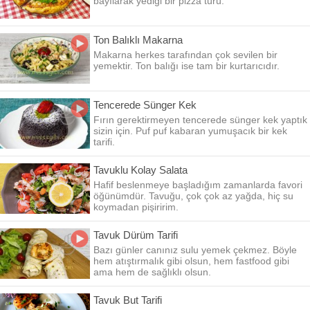
bayılarak yediği bir pizza türü.
Ton Balıklı Makarna
Makarna herkes tarafından çok sevilen bir
yemektir. Ton balığı ise tam bir kurtarıcıdır.
Tencerede Sünger Kek
Fırın gerektirmeyen tencerede sünger kek yaptık
sizin için. Puf puf kabaran yumuşacık bir kek
tarifi.
Tavuklu Kolay Salata
Hafif beslenmeye başladığım zamanlarda favori
öğünümdür. Tavuğu, çok çok az yağda, hiç su
koymadan pişiririm.
Tavuk Dürüm Tarifi
Bazı günler canınız sulu yemek çekmez. Böyle
hem atıştırmalık gibi olsun, hem fastfood gibi
ama hem de sağlıklı olsun.
Tavuk But Tarifi