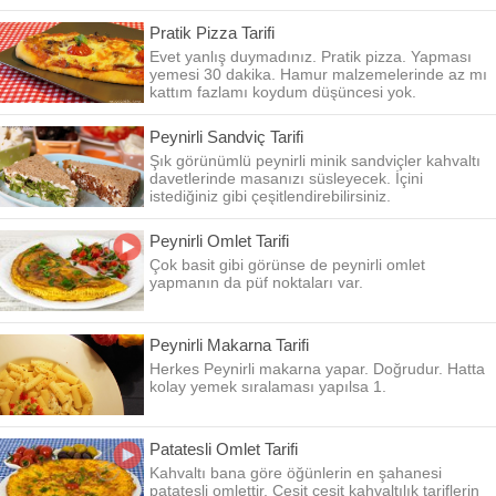
Pratik Pizza Tarifi
Evet yanlış duymadınız. Pratik pizza. Yapması
yemesi 30 dakika. Hamur malzemelerinde az mı
kattım fazlamı koydum düşüncesi yok.
Peynirli Sandviç Tarifi
Şık görünümlü peynirli minik sandviçler kahvaltı
davetlerinde masanızı süsleyecek. İçini
istediğiniz gibi çeşitlendirebilirsiniz.
Peynirli Omlet Tarifi
Çok basit gibi görünse de peynirli omlet
yapmanın da püf noktaları var.
Peynirli Makarna Tarifi
Herkes Peynirli makarna yapar. Doğrudur. Hatta
kolay yemek sıralaması yapılsa 1.
Patatesli Omlet Tarifi
Kahvaltı bana göre öğünlerin en şahanesi
patatesli omlettir. Çeşit çeşit kahvaltılık tariflerin