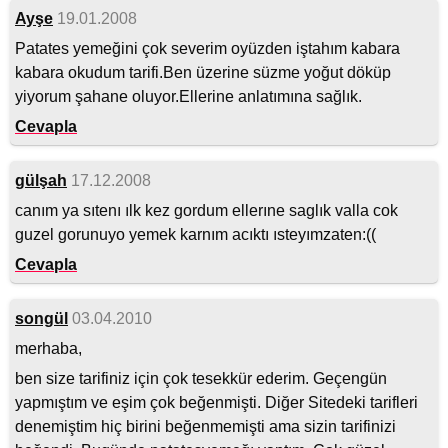
Ayşe
19.01.2008
Patates yemeğini çok severim oyüzden iştahım kabara
kabara okudum tarifi.Ben üzerine süzme yoğut döküp
yiyorum şahane oluyor.Ellerine anlatımına sağlık.
Cevapla
gülşah
17.12.2008
canım ya sıtenı ılk kez gordum ellerıne saglık valla cok
guzel gorunuyo yemek karnım acıktı ısteyımzaten:((
Cevapla
songül
03.04.2010
merhaba,
ben size tarifiniz için çok tesekkür ederim. Geçengün
yapmıştım ve eşim çok beğenmişti. Diğer Sitedeki tarifleri
denemiştim hiç birini beğenmemişti ama sizin tarifinizi