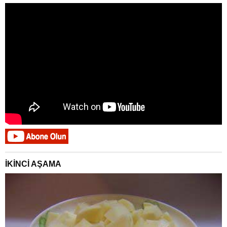
İKİNCİ AŞAMA