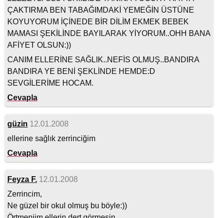
ÇAKTIRMA BEN TABAĞIMDAKİ YEMEĞİN ÜSTÜNE
KOYUYORUM İÇİNEDE BİR DİLİM EKMEK BEBEK
MAMASI ŞEKİLİNDE BAYILARAK YİYORUM..OHH BANA
AFİYET OLSUN:))
CANIM ELLERİNE SAĞLIK..NEFİS OLMUŞ..BANDIRA
BANDIRA YE BENİ ŞEKLİNDE HEMDE:D
SEVGİLERİME HOCAM.
Cevapla
güzin
12.01.2008
ellerine sağlık zerrinciğim
Cevapla
Feyza F.
12.01.2008
Zerrincim,
Ne güzel bir okul olmuş bu böyle:))
Örtmeniim ellerin dert görmesin..