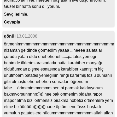
aldım.50 tarif var, nereden başlasam fiye düşünüyorum.
Güzel bir hafta sonu diliyorum.
Sevgilerimle.
Cevapla
gönül
13.01.2008
örtmenimmmmmmmmmmmmmmmmmmmmmmmmmmmm
nizaman geldinde görmedim yaaaa ...heeee salatalar
çürüdü yalan oldu eheheheheh......patates yemeği
benimde ilklerim arasındadır hatta karabiber manyağı
olduğumdan pişme esnasında karabiber katmıştım hiç
unutmöam patates yemeğinin rengi kararmış tozlu dumanlı
gibi olmuştu eheheheheh sonradan öğrendim
tabe.....örtmenimmmmmm ben bi parmak kaldırıyorum
bakmıyorsunnnnn:)))) hee bak örtmenim bidaha rapor
mapor alma bizi örtmensiz bırakma nöbetci örtmenlere yem
etme bizüüüüü:))))))))))hade öptüm tenefüsss başladı
yumulun patateslere.hücummmmmmmmmmmm allah allah