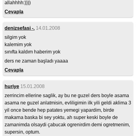
allahhhh:))))
Cevapla
denizsefasi -.
14.01.2008
silgim yok
kalemim yok
sınıfta kaldım haberim yok
ders ne zaman başladı yaaaa
Cevapla
huriye
15.01.2008
zerrincim ellerine saglik, ay bu ne guzel ders boyle asama
asama ne guzel anlatmisin, evliligimin ilk yili geldi aklima 3
yil once bende hep patates yemegi yapardim, birde
makarna baska bi sey yoktu, ah super keski boyle de
zamanimda olsaydi çabucak ogrenirdim demi ogretmenim,
supersin, optum.