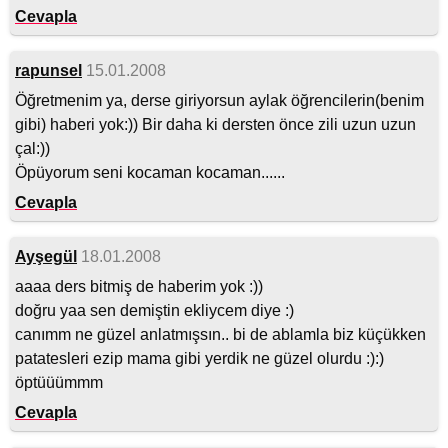
Cevapla
rapunsel
15.01.2008
Öğretmenim ya, derse giriyorsun aylak öğrencilerin(benim
gibi) haberi yok:)) Bir daha ki dersten önce zili uzun uzun
çal:))
Öpüyorum seni kocaman kocaman......
Cevapla
Ayşegül
18.01.2008
aaaa ders bitmiş de haberim yok :))
doğru yaa sen demiştin ekliycem diye :)
canımm ne güzel anlatmışsın.. bi de ablamla biz küçükken
patatesleri ezip mama gibi yerdik ne güzel olurdu :):)
öptüüümmm
Cevapla