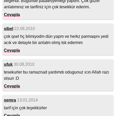
beğendi. Bugünde patatesyemeğı yaptım. Çok güzel
anlatımınız ve tarifiniz için çok tesekkür ederim.
Cevapla
sibel
22.08.2010
çok qsel hç bilmiyodm dün yapm ve herkz parmaqını yedi
acık ve detayle bir anlatm olmş tsk edermm
Cevapla
ufuk
30.08.2010
tesekurler bu ramaznad yardımdı odugunuz ıcın Allah razı
olsun :D
Cevapla
semra
13.01.2014
tarif için çok teşekkürler
Cevapla