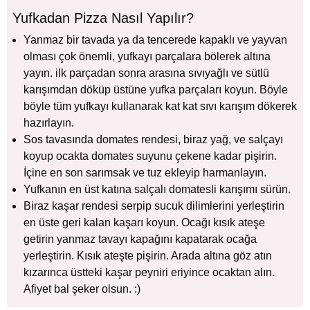
Yufkadan Pizza Nasıl Yapılır?
Yanmaz bir tavada ya da tencerede kapaklı ve yayvan
olması çok önemli, yufkayı parçalara bölerek altına
yayın. ilk parçadan sonra arasına sıvıyağlı ve sütlü
karışımdan döküp üstüne yufka parçaları koyun. Böyle
böyle tüm yufkayı kullanarak kat kat sıvı karışım dökerek
hazırlayın.
Sos tavasında domates rendesi, biraz yağ, ve salçayı
koyup ocakta domates suyunu çekene kadar pişirin.
İçine en son sarımsak ve tuz ekleyip harmanlayın.
Yufkanın en üst katına salçalı domatesli karışımı sürün.
Biraz kaşar rendesi serpip sucuk dilimlerini yerleştirin
en üste geri kalan kaşarı koyun. Ocağı kısık ateşe
getirin yanmaz tavayı kapağını kapatarak ocağa
yerleştirin. Kısık ateşte pişirin. Arada altına göz atın
kızarınca üstteki kaşar peyniri eriyince ocaktan alın.
Afiyet bal şeker olsun. :)