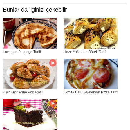
Bunlar da ilginizi çekebilir
Lavaştan Paçanga Tarifi
Hazır Yufkadan Börek Tarifi
Kıyır Kıyır Anne Poğaçası
Ekmek Üstü Vejeteryan Pizza Tarifi