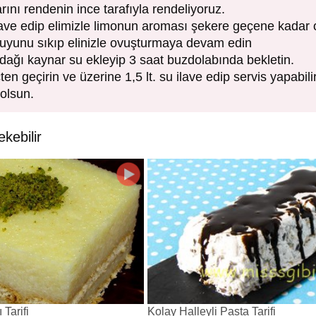
ını rendenin ince tarafıyla rendeliyoruz.
lave edip elimizle limonun aroması şekere geçene kadar 
suyunu sıkıp elinizle ovuşturmaya devam edin
dağı kaynar su ekleyip 3 saat buzdolabında bekletin.
n geçirin ve üzerine 1,5 lt. su ilave edip servis yapabili
 olsun.
ekebilir
 Tarifi
Kolay Halleyli Pasta Tarifi