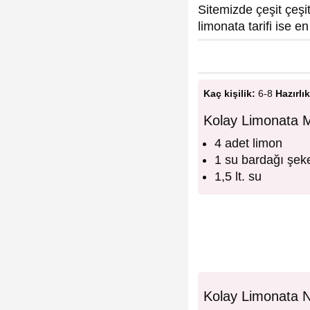
Sitemizde çeşit çeşit
limonata tarifi ise en
Kaç kişilik:
6-8
Hazırlık
Kolay Limonata M
4 adet limon
1 su bardağı şek
1,5 lt. su
Kolay Limonata Na