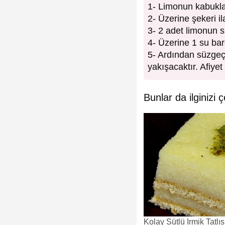
1- Limonun kabuklar
2- Üzerine şekeri i
3- 2 adet limonun 
4- Üzerine 1 su bar
5- Ardından süzgeçte
yakışacaktır. Afiyet
Bunlar da ilginizi ç
Kolay Sütlü İrmik Tatlısı