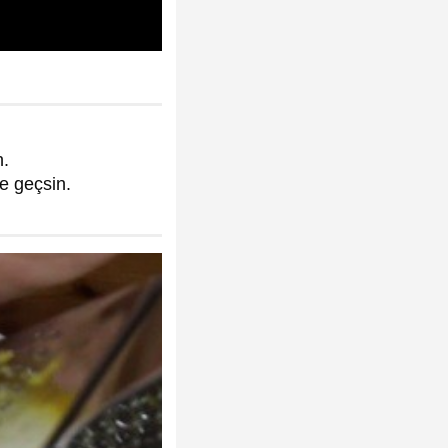
n.
e geçsin.