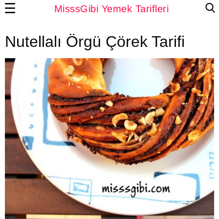
☰
MisssGibi Yemek Tarifleri
Nutellalı Örgü Çörek Tarifi