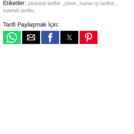
Etiketler:
çikolatalı tarifler
,
çörek
,
hamur işi tarifleri
,
nutelallı tarifler
Tarifi Paylaşmak İçin: