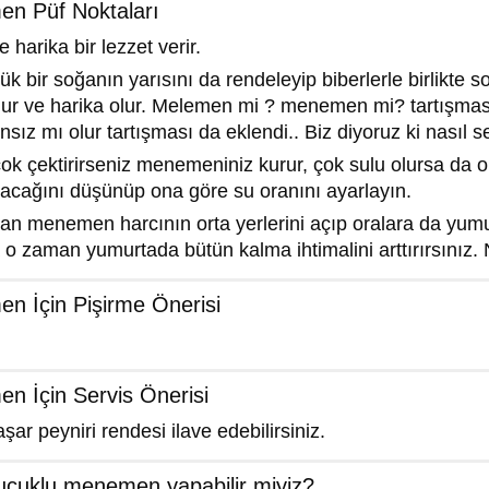
en Püf Noktaları
arika bir lezzet verir.
 bir soğanın yarısını da rendeleyip biberlerle birlikte sot
lur ve harika olur. Melemen mi ? menemen mi? tartışm
sız mı olur tartışması da eklendi.. Biz diyoruz ki nasıl s
k çektirirseniz menemeniniz kurur, çok sulu olursa da 
acağını düşünüp ona göre su oranını ayarlayın.
an menemen harcının orta yerlerini açıp oralara da yumu
a o zaman yumurtada bütün kalma ihtimalini arttırırsınız. N
n İçin Pişirme Önerisi
n İçin Servis Önerisi
şar peyniri rendesi ilave edebilirsiniz.
ucuklu menemen yapabilir miyiz?