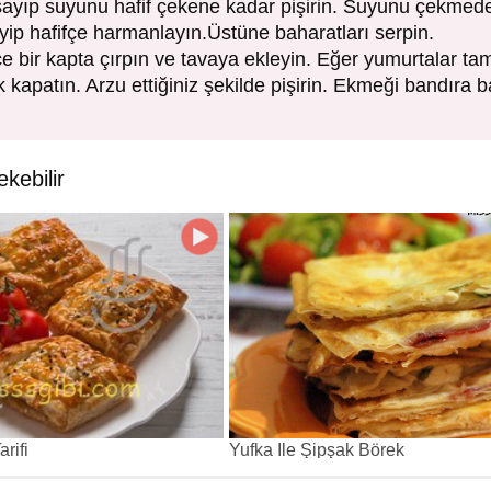
yıp suyunu hafif çekene kadar pişirin. Suyunu çekmede
ip hafifçe harmanlayın.Üstüne baharatları serpin.
çe bir kapta çırpın ve tavaya ekleyin. Eğer yumurtalar t
 kapatın. Arzu ettiğiniz şekilde pişirin. Ekmeği bandıra ba
ekebilir
rifi
Yufka İle Şipşak Börek