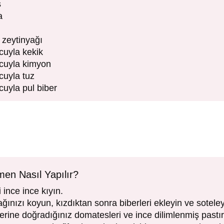
s
a
 zeytinyağı
cuyla kekik
ucuyla kimyon
cuyla tuz
cuyla pul biber
en Nasıl Yapılır?
i ince ince kıyın.
ğınızı koyun, kızdıktan sonra biberleri ekleyin ve soteley
ine doğradığınız domatesleri ve ince dilimlenmiş pastır