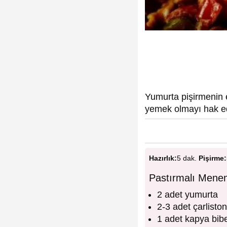
Yumurta pişirmenin 
yemek olmayı hak e
Hazırlık:
5 dak.
Pişirme:
Pastırmalı Mene
2 adet yumurta
2-3 adet çarliston
1 adet kapya bibe