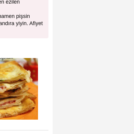
n ezilen
amamen pişsin
ndıra yiyin. Afiyet