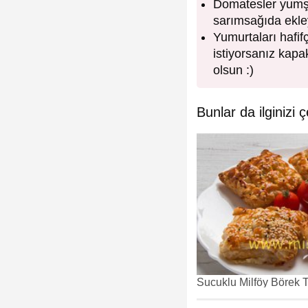
Domatesler yumşa
sarımsağıda ekley
Yumurtaları hafif
istiyorsanız kapak
olsun :)
Bunlar da ilginizi ç
Sucuklu Milföy Börek Ta