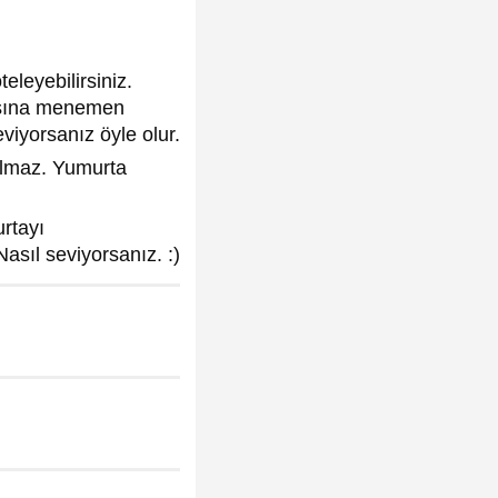
eleyebilirsiniz.
asına menemen
eviyorsanız öyle olur.
olmaz. Yumurta
rtayı
asıl seviyorsanız. :)