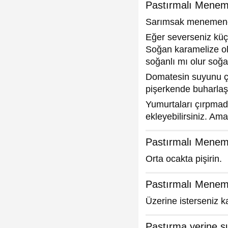
Pastırmalı Menem
Sarımsak menemene h
Eğer severseniz küçük
Soğan karamelize o
soğanlı mı olur soğan
Domatesin suyunu ço
pişerkende buharlaş
Yumurtaları çırpmad
ekleyebilirsiniz. Am
Pastırmalı Meneme
Orta ocakta pişirin.
Pastırmalı Meneme
Üzerine isterseniz ka
Pastırma yerine s