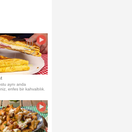
.
st
ostu aynı anda
niz, enfes bir kahvaltılık.