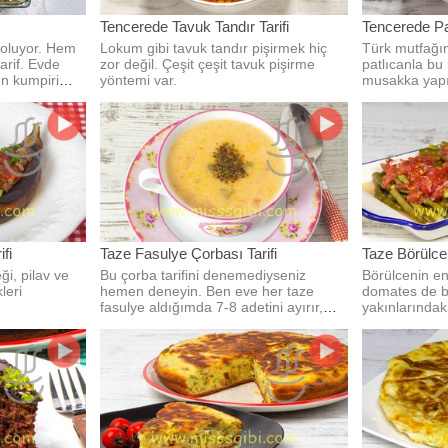
Tencerede Tavuk Tandır Tarifi
Tencerede P
 oluyor. Hem
Lokum gibi tavuk tandır pişirmek hiç
Türk mutfağın
arif. Evde
zor değil. Çeşit çeşit tavuk pişirme
patlıcanla bu
en kumpiri
yöntemi var.
musakka yapı
fi
Taze Fasulye Çorbası Tarifi
Taze Börülce 
i, pilav ve
Bu çorba tarifini denemediyseniz
Börülcenin en
leri
hemen deneyin. Ben eve her taze
domates de bol olu
fasulye aldığımda 7-8 adetini ayırır,
yakınlarındak
hemen bu çorbayı yaparım.
domatesleri a