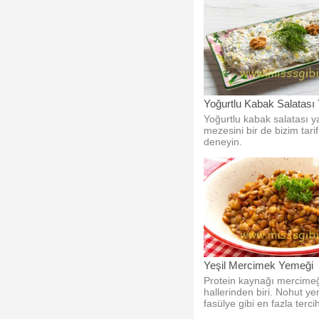
Yoğurtlu Kabak Salatası T
Yoğurtlu kabak salatası 
mezesini bir de bizim tarif
deneyin.
Yeşil Mercimek Yemeği
Protein kaynağı mercimeğ
hallerinden biri. Nohut y
fasülye gibi en fazla terci
bakliyatlardandır.