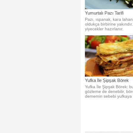
Yumurtalı Pazı Tarifi
Pazı, ıspanak, kara lahana
oldukça birbirine yakındır
yiyecekler hazırlanır.
Yufka İle Şipşak Börek
Yufka İle Şipşak Börek: bu 
gözleme de denebilir, bö
dememin sebebi yufkaya
içindeki sos.