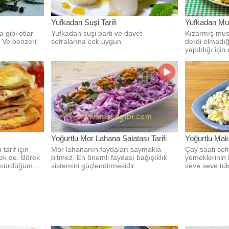
Yufkadan Suşi Tarifi
Yufkadan Mus
 gibi otlar
Yufkadan suşi parti ve davet
Kızarmış mu
. Ve benzeri
sofralarına çok uygun.
derdi olmadığı
yapıldığı içi
tarifi, Muska 
lokmalık yapıl
sunuma sahip
Yoğurtlu Mor Lahana Salatası Tarifi
Yoğurtlu Maka
tarif için
Mor lahananın faydaları saymakla
Çay saati sof
rek de. Börek
bitmez. En önemli faydası bağışıklık
yemeklerinin 
 sürdüğüm
sistemini güçlendirmesidir.
seve seve tü
salatası her 
malzemelerle 