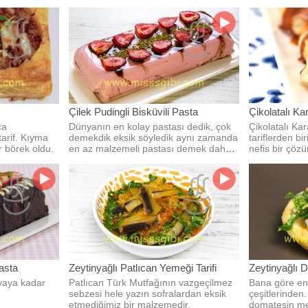
denedik.
Çilek Pudingli Bisküvili Pasta
Çikolatalı Kar
ca
Dünyanın en kolay pastası dedik, çok
Çikolatalı Ka
tarif. Kıyma
demekdik eksik söyledik aynı zamanda
tariflerden bir
ir börek oldu.
en az malzemeli pastası demek daha
nefis bir çöz
doğru olurdu.
inanılmaz lezz
asta
Zeytinyağlı Patlıcan Yemeği Tarifi
Zeytinyağlı D
lyaya kadar
Patlıcan Türk Mutfağının vazgeçilmez
Bana göre en 
sebzesi hele yazın sofralardan eksik
çeşitlerinden.
etmediğimiz bir malzemedir.
domatesin me