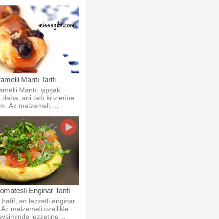
amelli Mantı Tarifi
ramelli Mantı: şipşak
i daha, ani tatlı krizlerine
üm. Az malzemeli,
etli.
omatesli Enginar Tarifi
hafif, en lezzetli enginar
 Az malzemeli özellikle
vsiminde lezzetine