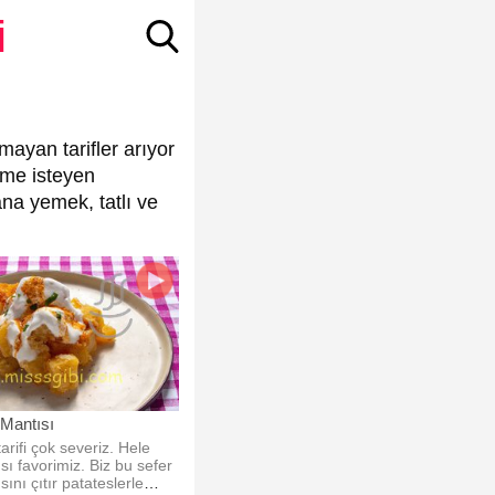
i
mayan tarifler arıyor
eme isteyen
ana yemek, tatlı ve
 Mantısı
tarifi çok severiz. Hele
sı favorimiz. Biz bu sefer
ını çıtır patateslerle