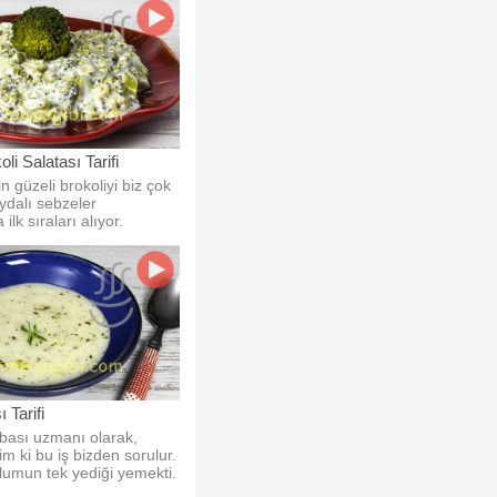
li Salatası Tarifi
n güzeli brokoliyi biz çok
ydalı sebzeler
ilk sıraları alıyor.
 Tarifi
rbası uzmanı olarak,
rim ki bu iş bizden sorulur.
:)) Yıllarca oğlumun tek yediği yemekti.