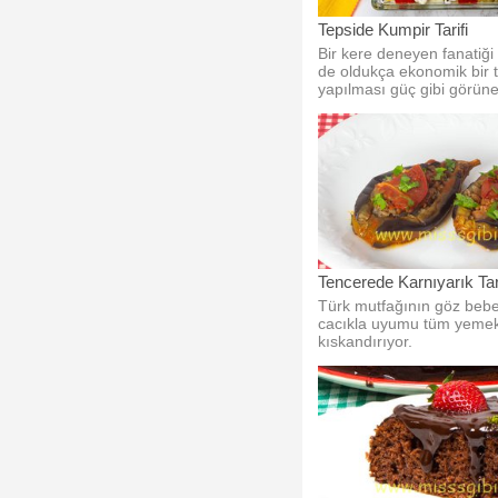
Tepside Kumpir Tarifi
Bir kere deneyen fanatiği
de oldukça ekonomik bir t
yapılması güç gibi görün
evde yapıyoruz.
Tencerede Karnıyarık Tari
Türk mutfağının göz bebeğ
cacıkla uyumu tüm yemek
kıskandırıyor.