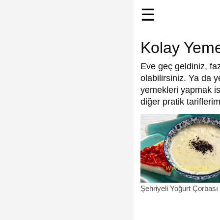
☰
Kolay Yemek
Eve geç geldiniz, fa
olabilirsiniz. Ya d
yemekleri yapmak isti
diğer pratik tarifler
Şehriyeli Yoğurt Çorbası