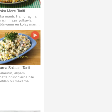
ka Mantı Tarifi
ska mantı: Hamur açma
 için, hazır yufkayla
n dünyanın en kolay mantı
şeklinde olduğu için
dığı için çok şık bir
.
rna Salatası Tarifi
ralarının, akşam
hatta brunchlarda bile
ketilen bu makarna
evde bulunan
hazırlanıyor.