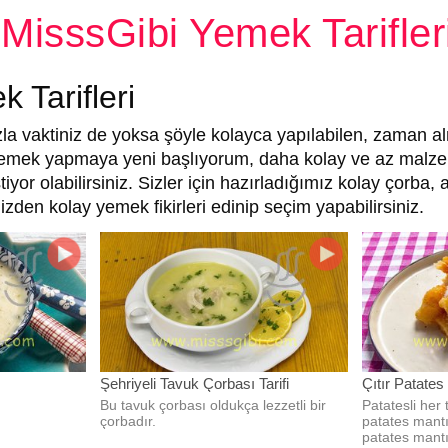
MisssGibi Yemek Tarifler
 Tarifleri
zla vaktiniz de yoksa şöyle kolayca yapılabilen, zaman al
a yemek yapmaya yeni başlıyorum, daha kolay ve az malz
yor olabilirsiniz. Sizler için hazırladığımız kolay çorba, 
imizden kolay yemek fikirleri edinip seçim yapabilirsiniz.
Şehriyeli Tavuk Çorbası Tarifi
Çıtır Patates
Bu tavuk çorbası oldukça lezzetli bir
Patatesli her 
çorbadır.
patates mantı
patates mantıs