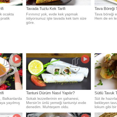
ifi
Tavada Tuzlu Kek Tarifi
Tava Böreği T
ak ocakta
Fırınınız yok, evde kek yapmak
Tava böreği e
 pratik
istiyorsunuz işte tavada kek tam size
Hem de en lez
göre.
ifi
Tantuni Dürüm Nasıl Yapılır?
Sütlü Tavuk T
, Balkanlarda
Sokak lezzetlerinin en şahanesi,
Süt ile hazır
aya yayılmış
Mersin'in ünlü yemeği tantuniyi evde
bekleyen tavu
denedim. Muhteşem oldu.
lokum gibi bir 