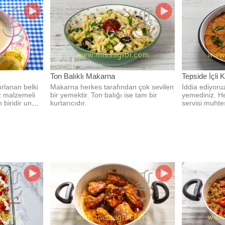
Ton Balıklı Makarna
Tepside İçli K
rlanan belki
Makarna herkes tarafından çok sevilen
İddia ediyoruz
z malzemeli
bir yemektir. Ton balığı ise tam bir
yemediniz. H
 biridir un
kurtarıcıdır.
servisi muht
lezzetli.