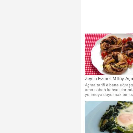
Zeytin Ezmeli Milföy Açm
Açma tarifi elbette uğraştırı
ama sabah kahvaltılarınd
yenmeye doyulmaz bir lez