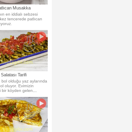
atlıcan Musakka
ın en iddialı sebzesi
 kez tencerede patlıcan
yoruz.
Salatası Tarifi
 bol olduğu yaz aylarında
yor. Evimizin
i bir köyden gelen
lıyorum.