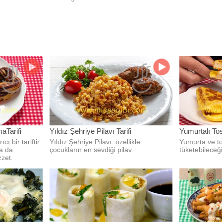
doyum olmaz
aTarifi
Yıldız Şehriye Pilavı Tarifi
Yumurtalı To
cı bir tariftir
Yıldız Şehriye Pilavı: özellikle
Yumurta ve t
a da
çocukların en sevdiği pilav.
tüketebileceği
zet.