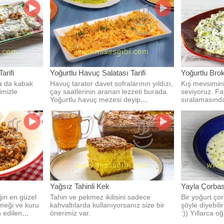
arifi
Yoğurtlu Havuç Salatası Tarifi
Yoğurtlu Broko
ya da kabak
Havuç tarator davet sofralarının yıldızı,
Kış mevsimini
imizle
çay saatlerinin aranan lezzeti burada.
seviyoruz. Fa
Yoğurtlu havuç mezesi deyip
sıralamasında 
geçmeyin.
Yağsız Tahinli Kek
Yayla Çorbası
in en güzel
Tahin ve pekmez ikilisini sadece
Bir yoğurt ço
emeği ve kuru
kahvaltılarda kullanıyorsanız size bir
şöyle diyebili
h edilen
önerimiz var.