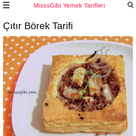
☰
MisssGibi Yemek Tarifleri
Çıtır Börek Tarifi