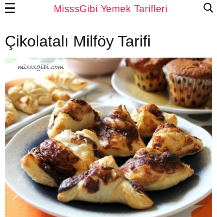
☰
MisssGibi Yemek Tarifleri
Çikolatalı Milföy Tarifi