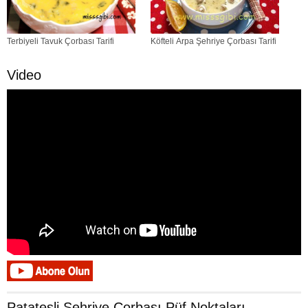
Terbiyeli Tavuk Çorbası Tarifi
Köfteli Arpa Şehriye Çorbası Tarifi
Video
Patatesli Şehriye Çorbası Püf Noktaları