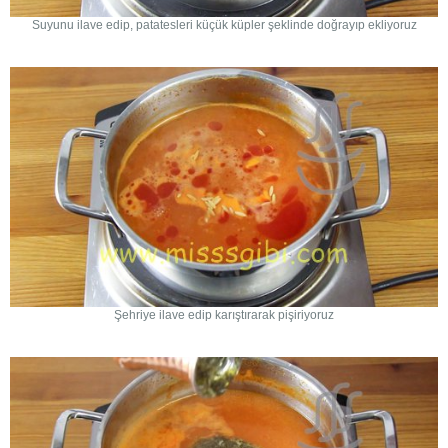
Suyunu ilave edip, patatesleri küçük küpler şeklinde doğrayıp ekliyoruz
Şehriye ilave edip karıştırarak pişiriyoruz