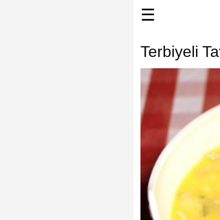
☰
Terbiyeli T