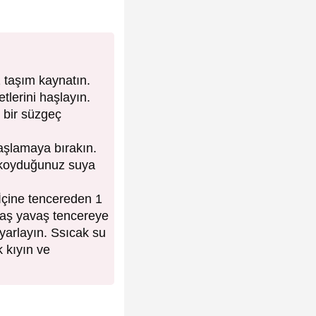
 taşım kaynatın.
tlerini haşlayın.
 bir süzgeç
haşlamaya bırakın.
nç koyduğunuz suya
 İçine tencereden 1
vaş yavaş tencereye
ayarlayın. Ssıcak su
k kıyın ve