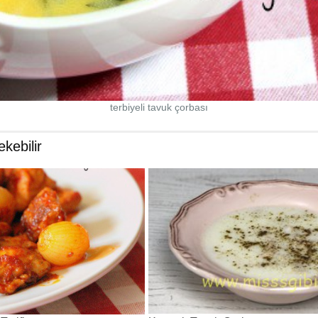
terbiyeli tavuk çorbası
ekebilir