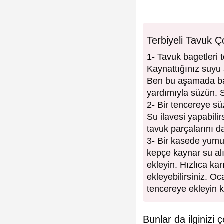
Terbiyeli Tavuk Ç
1- Tavuk bagetleri 
Kaynattığınız suyu 
Ben bu aşamada baz
yardımıyla süzün. 
2- Bir tencereye sü
Su ilavesi yapabili
tavuk parçalarını da
3- Bir kasede yumur
kepçe kaynar su al
ekleyin. Hızlıca ka
ekleyebilirsiniz. O
tencereye ekleyin ka
Bunlar da ilginizi ç