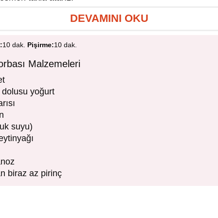
DEVAMINI OKU
:
10 dak.
Pişirme:
10 dak.
Çorbası Malzemeleri
et
 dolusu yoğurt
rısı
n
vuk suyu)
eytinyağı
anoz
 biraz az pirinç