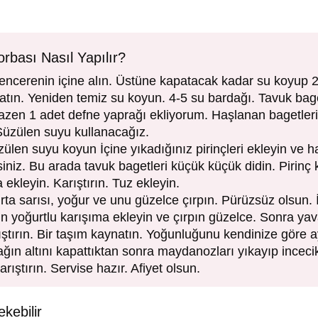
orbası Nasıl Yapılır?
tencerenin içine alın. Üstüne kapatacak kadar su koyup 2
atın. Yeniden temiz su koyun. 4-5 su bardağı. Tavuk bage
en 1 adet defne yaprağı ekliyorum. Haşlanan bagetleri
Süzülen suyu kullanacağız.
zülen suyu koyun İçine yıkadığınız pirinçleri ekleyin ve 
rsiniz. Bu arada tavuk bagetleri küçük küçük didin. Piri
 ekleyin. Karıştırın. Tuz ekleyin.
ta sarısı, yoğur ve unu güzelce çırpın. Pürüzsüz olsun.
ın yoğurtlu karışıma ekleyin ve çırpın güzelce. Sonra ya
rıştırın. Bir taşım kaynatın. Yoğunluğunu kendinize göre 
cağın altını kapattıktan sonra maydanozları yıkayıp inceci
rıştırın. Servise hazır. Afiyet olsun.
ekebilir