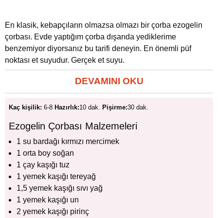
En klasik, kebapçıların olmazsa olmazı bir çorba ezogelin
çorbası. Evde yaptığım çorba dışarıda yediklerime
benzemiyor diyorsanız bu tarifi deneyin. En önemli püf
noktası et suyudur. Gerçek et suyu.
DEVAMINI OKU
Kaç kişilik:
6-8
Hazırlık:
10 dak.
Pişirme:
30 dak.
Ezogelin Çorbası Malzemeleri
1 su bardağı kırmızı mercimek
1 orta boy soğan
1 çay kaşığı tuz
1 yemek kaşığı tereyağ
1,5 yemek kaşığı sıvı yağ
1 yemek kaşığı un
2 yemek kaşığı pirinç