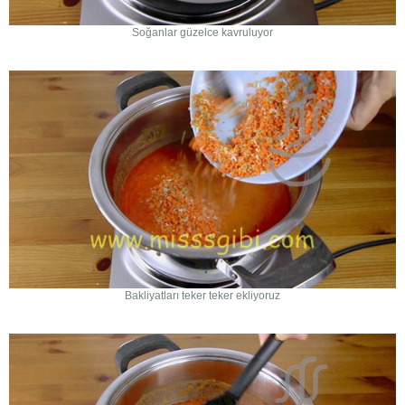
Soğanlar güzelce kavruluyor
Bakliyatları teker teker ekliyoruz