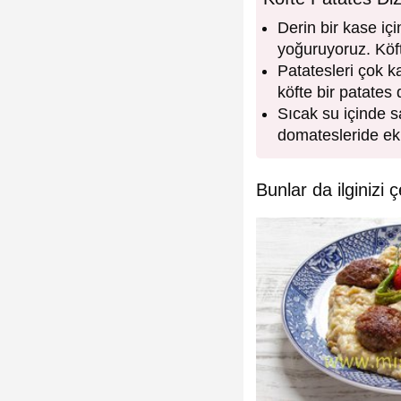
Derin bir kase iç
yoğuruyoruz. Köft
Patatesleri çok k
köfte bir patates 
Sıcak su içinde s
domatesleride ekl
Bunlar da ilginizi ç