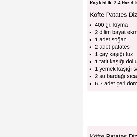
Kaç kişilik:
3-4
Hazırlık
Köfte Patates Di
400 gr. kıyma
2 dilim bayat ekm
1 adet soğan
2 adet patates
1 çay kaşığı tuz
1 tatlı kaşığı dol
1 yemek kaşığı s
2 su bardağı sıc
6-7 adet çeri do
Köfte Patates Diz