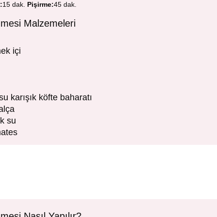
:
15 dak.
Pişirme:
45 dak.
zmesi Malzemeleri
ek içi
usu karışık köfte baharatı
alça
ak su
mates
mesi Nasıl Yapılır?