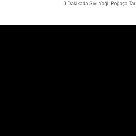
3 Dakikada Sıvı Yağlı Poğaça Tari