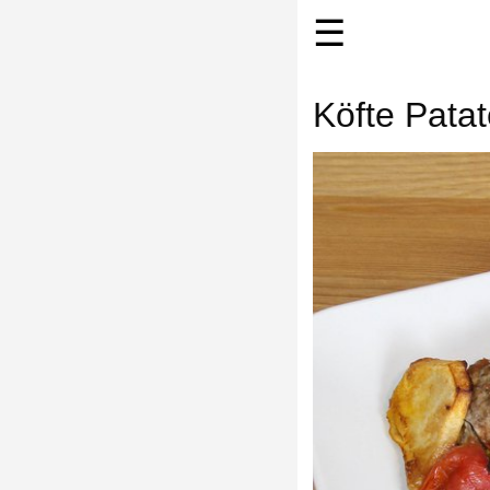
☰
Köfte Patat