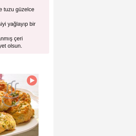
ve tuzu güzelce
yi yağlayıp bir
anmış çeri
yet olsun.