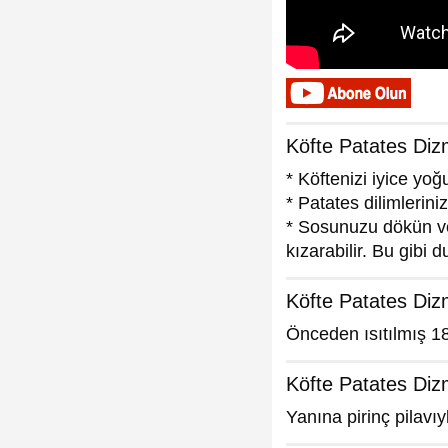
Köfte Patates Diz
* Köftenizi iyice yoğ
* Patates dilimlerin
* Sosunuzu dökün ve 
kızarabilir. Bu gibi
Köfte Patates Dizm
Önceden ısıtılmış 18
Köfte Patates Dizm
Yanına pirinç pilavıyl