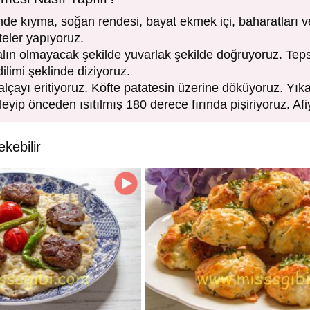
inde kıyma, soğan rendesi, bayat ekmek içi, baharatları 
eler yapıyoruz.
alın olmayacak şekilde yuvarlak şekilde doğruyoruz. Tepsi
dilimi şeklinde diziyoruz.
alçayı eritiyoruz. Köfte patatesin üzerine döküyoruz. Yık
eyip önceden ısıtılmış 180 derece fırında pişiriyoruz. Afi
ekebilir