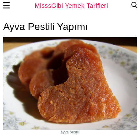
☰
MisssGibi Yemek Tarifleri
Ayva Pestili Yapımı
ayva pestili