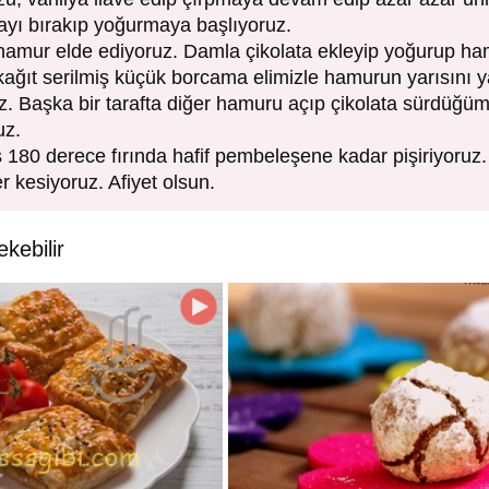
ayı bırakıp yoğurmaya başlıyoruz.
amur elde ediyoruz. Damla çikolata ekleyip yoğurup ha
kağıt serilmiş küçük borcama elimizle hamurun yarısını 
uz. Başka bir tarafta diğer hamuru açıp çikolata sürdüğ
uz.
 180 derece fırında hafif pembeleşene kadar pişiriyoruz
r kesiyoruz. Afiyet olsun.
ekebilir