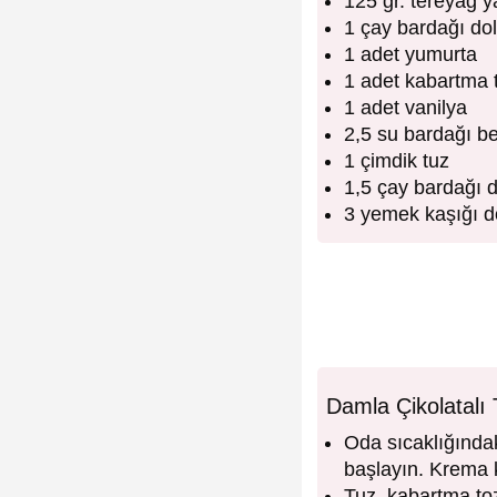
125 gr. tereyağ 
1 çay bardağı do
1 adet yumurta
1 adet kabartma 
1 adet vanilya
2,5 su bardağı b
1 çimdik tuz
1,5 çay bardağı 
3 yemek kaşığı d
Damla Çikolatalı 
Oda sıcaklığında
başlayın. Krema 
Tuz, kabartma toz