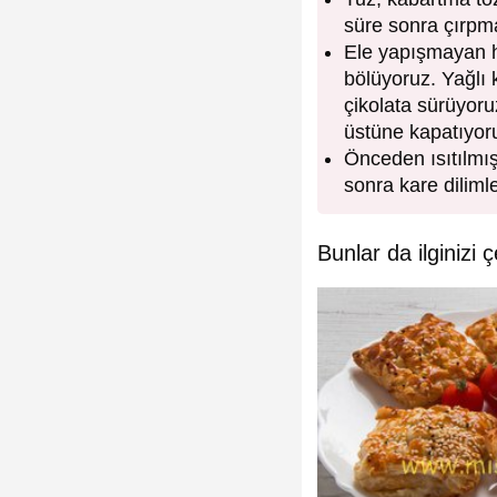
süre sonra çırpm
Ele yapışmayan h
bölüyoruz. Yağlı 
çikolata sürüyor
üstüne kapatıyor
Önceden ısıtılmış
sonra kare dilimle
Bunlar da ilginizi ç