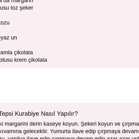
ya da margarin
lusu toz şeker
tozu
eyaz un
damla çikolata
olusu krem çikolata
Tepsi Kurabiye Nasıl Yapılır?
ki margarini derin kaseye koyun. Şekeri koyun ve çırpma 
kıvamına gelecektir. Yumurta ilave edip çırpmaya devam
u, vanilya ilave edip çırpmaya devam edip azar azar unla