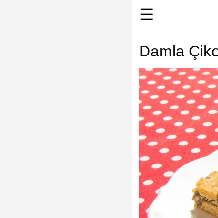
☰
Damla Çikol