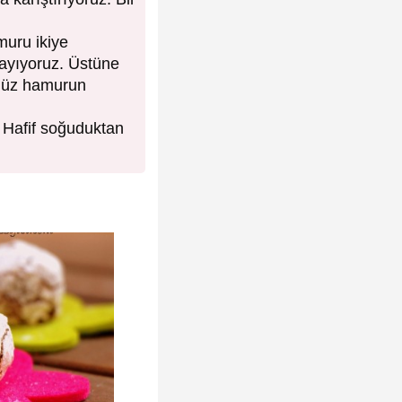
muru ikiye
yayıyoruz. Üstüne
ümüz hamurun
. Hafif soğuduktan