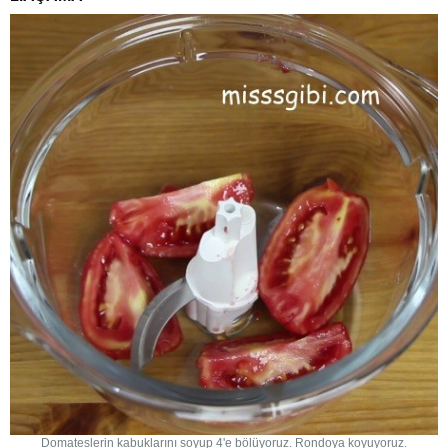
Domateslerin kabuklarını soyup 4'e bölüyoruz. Rondoya koyuyoruz.