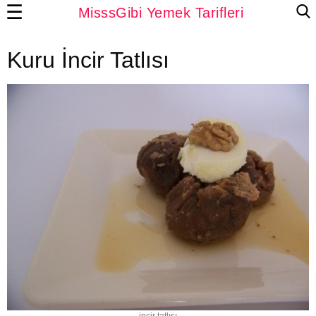
☰
MisssGibi Yemek Tarifleri
Kuru İncir Tatlısı