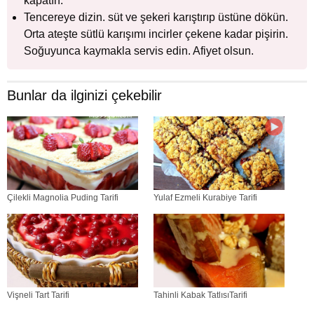
kapatın.
Tencereye dizin. süt ve şekeri karıştırıp üstüne dökün.
Orta ateşte sütlü karışımı incirler çekene kadar pişirin.
Soğuyunca kaymakla servis edin. Afiyet olsun.
Bunlar da ilginizi çekebilir
Çilekli Magnolia Puding Tarifi
Yulaf Ezmeli Kurabiye Tarifi
Vişneli Tart Tarifi
Tahinli Kabak TatlısıTarifi