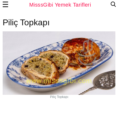
☰
MisssGibi Yemek Tarifleri
Piliç Topkapı
Piliç Topkapı