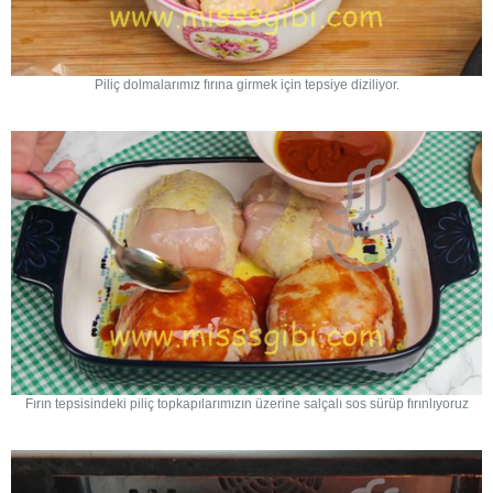
Piliç dolmalarımız fırına girmek için tepsiye diziliyor.
Fırın tepsisindeki piliç topkapılarımızın üzerine salçalı sos sürüp fırınlıyoruz