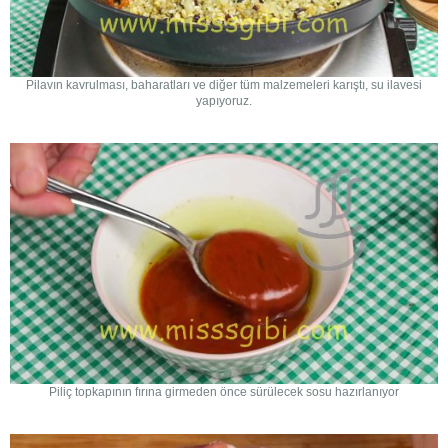
Pilavın kavrulması, baharatları ve diğer tüm malzemeleri karıştı, su ilavesi
yapıyoruz.
Piliç topkapının fırına girmeden önce sürülecek sosu hazırlanıyor