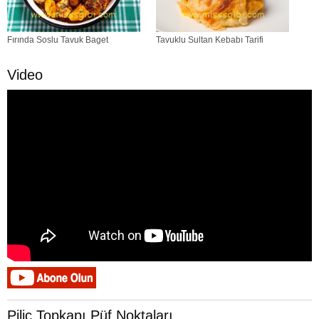
Fırında Soslu Tavuk Baget
Tavuklu Sultan Kebabı Tarifi
Video
Piliç Topkapı Püf Noktaları