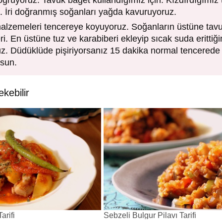
 doğruyoruz. Tavuk baget kullandığımız için. Kızdırdığımız
. İri doğranmış soğanları yağda kavuruyoruz.
malzemeleri tencereye koyuyoruz. Soğanların üstüne tavukl
eri. En üstüne tuz ve karabiberi ekleyip sıcak suda erittiğ
ruz. Düdüklüde pişiriyorsanız 15 dakika normal tencerede
lsun.
ekebilir
arifi
Sebzeli Bulgur Pilavı Tarifi