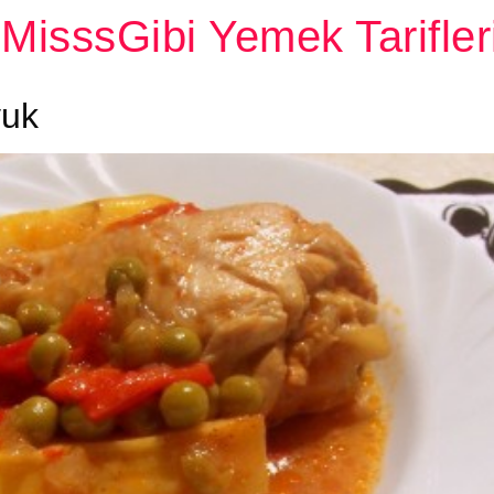
MisssGibi Yemek Tarifler
vuk