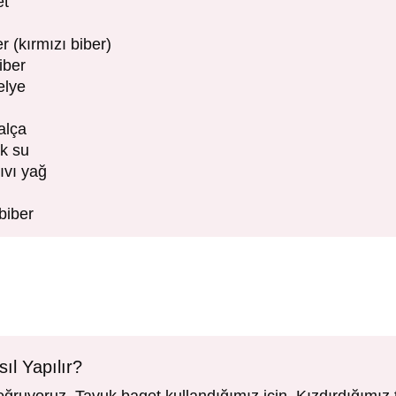
et
r (kırmızı biber)
iber
elye
alça
ak su
ıvı yağ
biber
ıl Yapılır?