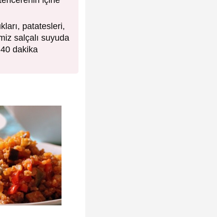
 tencerenin içine
arı, patatesleri,
imiz salçalı suyuda
 40 dakika