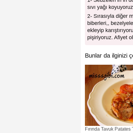
1- Sebzeleri iri iri
sıvı yağı koyuyoruz
2- Sırasıyla diğer 
biberleri,, bezelyel
ekleyip karıştırıyo
pişiriyoruz. Afiyet o
Bunlar da ilginizi ç
Fırında Tavuk Patates T