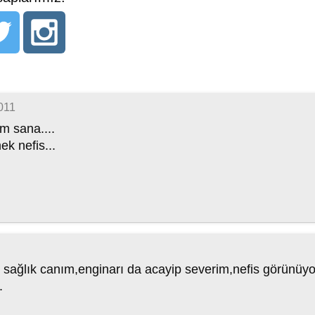
011
m sana....
ek nefis...
 sağlık canım,enginarı da acayip severim,nefis görünüyo
.