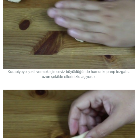
Kurabiyeye şekil vermek için ceviz büyüklüğünde hamur koparıp tezgahta
uzun şekilde ellerinizle açıyoruz.