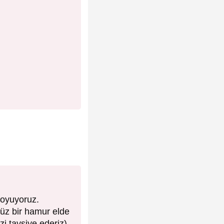
koyuyoruz.
üz bir hamur elde
i tavsiye ederiz)