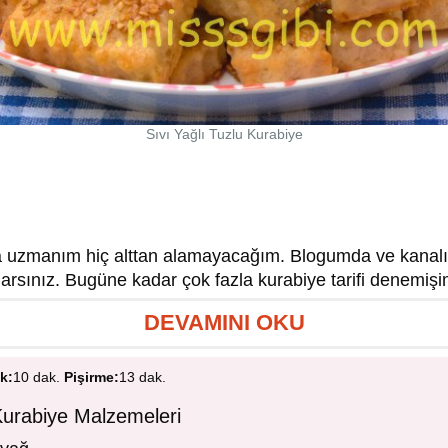
Sıvı Yağlı Tuzlu Kurabiye
 uzmanım hiç alttan alamayacağım. Blogumda ve kanalı
arsınız. Bugüne kadar çok fazla kurabiye tarifi denemişi
DEVAMINI OKU
ık:
10 dak.
Pişirme:
13 dak.
Kurabiye Malzemeleri