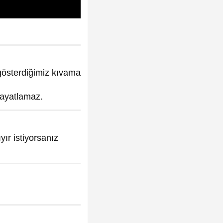
gösterdiğimiz kıvama
bayatlamaz.
ır istiyorsanız