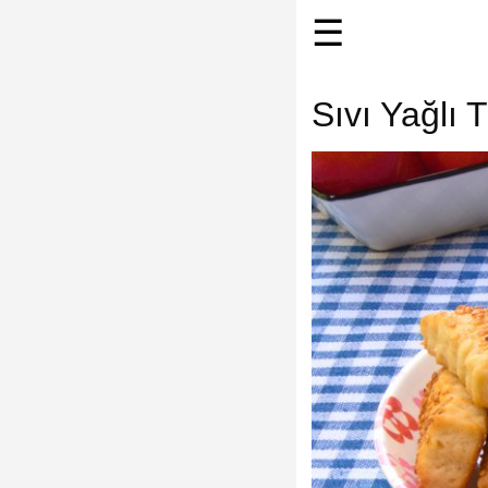
☰
Sıvı Yağlı T