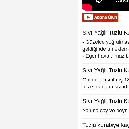
Sıvı Yağlı Tuzlu K
- Güzelce yoğrulmas
geldiğinde un eklem
- Eğer hava almaz bi
Sıvı Yağlı Tuzlu K
Önceden ısıtılmış 18
birazcık daha kızartab
Sıvı Yağlı Tuzlu K
Yanına çay ve peynirl
Tuzlu kurabiye kaç