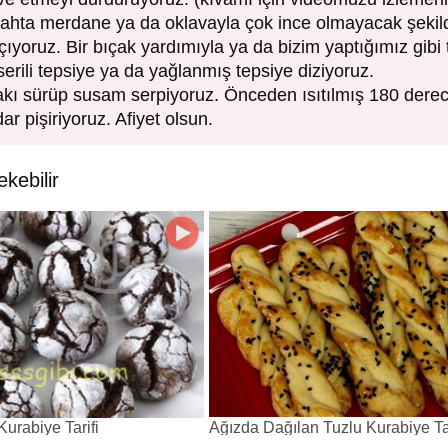
gahta merdane ya da oklavayla çok ince olmayacak şekil
ıyoruz. Bir bıçak yardımıyla ya da bizim yaptığımız gibi tır
serili tepsiye ya da yağlanmış tepsiye diziyoruz.
kı sürüp susam serpiyoruz. Önceden ısıtılmış 180 derec
 pişiriyoruz. Afiyet olsun.
ekebilir
urabiye Tarifi
Ağızda Dağılan Tuzlu Kurabiye Tar