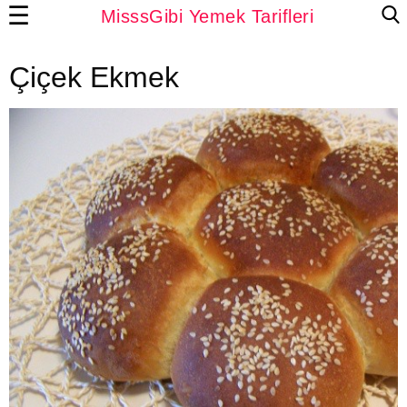
☰
MisssGibi Yemek Tarifleri
Çiçek Ekmek