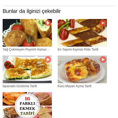
Bunlar da ilginizi çekebilir
Yağ Çekmeyen Peynirli Hamur
Ev Yapımı Kıymalı Pide Tarifi
Kızartması Tarifi
Ispanaklı Gözleme Tarifi
Kuru Mayalı Açma Tarifi