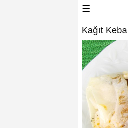
☰
Kağıt Kebab