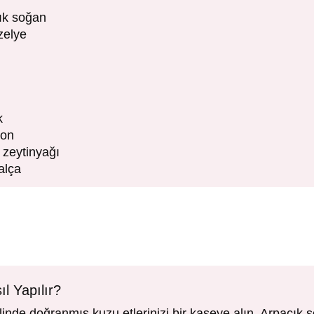
ık soğan
zelye
k
yon
 zeytinyağı
alça
l Yapılır?
inde doğranmış kuzu etlerinizi bir kaseye alın. Arpacık s