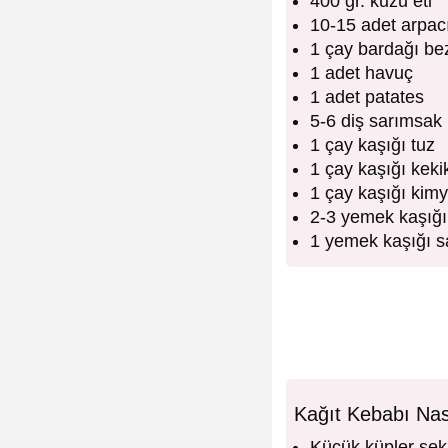
400 gr. kuzu eti
10-15 adet arpac
1 çay bardağı be
1 adet havuç
1 adet patates
5-6 diş sarımsak
1 çay kaşığı tuz
1 çay kaşığı keki
1 çay kaşığı kim
2-3 yemek kaşığı
1 yemek kaşığı s
Kağıt Kebabı Nası
Küçük küpler şekl