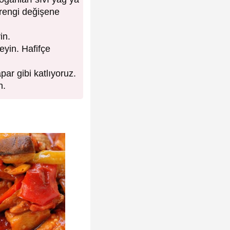
 rengi değişene
in.
eyin. Hafifçe
ar gibi katlıyoruz.
n.