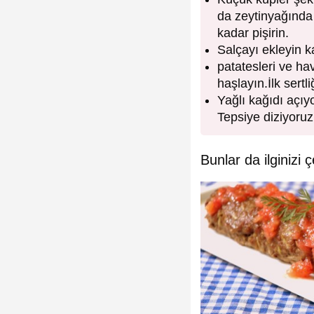
da zeytinyağında 
kadar pişirin.
Salçayı ekleyin ka
patatesleri ve ha
haşlayın.İlk sertli
Yağlı kağıdı açıy
Tepsiye diziyoruz.
Bunlar da ilginizi ç