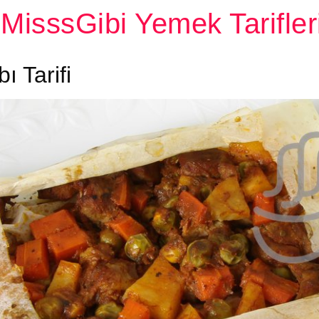
MisssGibi Yemek Tarifler
ı Tarifi