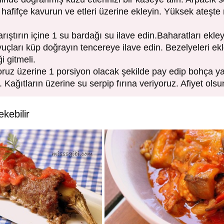
hafifçe kavurun ve etleri üzerine ekleyin. Yüksek ateşte
rıştırın içine 1 su bardağı su ilave edin.Baharatları ekley
vuçları küp doğrayın tencereye ilave edin. Bezelyeleri ekl
ği gitmeli.
oruz üzerine 1 porsiyon olacak şekilde pay edip bohça yap
 Kağıtların üzerine su serpip fırına veriyoruz. Afiyet olsu
ekebilir