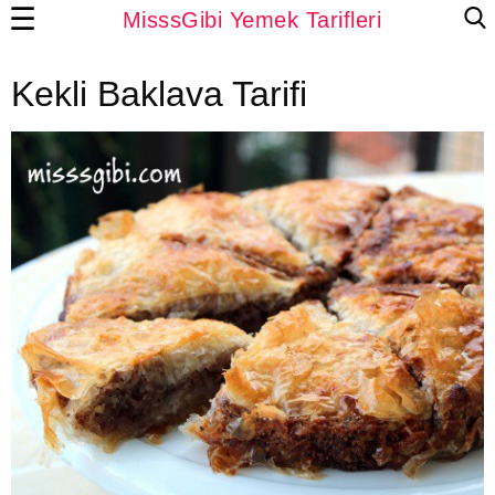
☰
MisssGibi Yemek Tarifleri
Kekli Baklava Tarifi