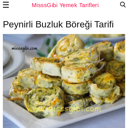
☰
MisssGibi Yemek Tarifleri
Peynirli Buzluk Böreği Tarifi