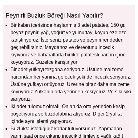
Peynirli Buzluk Böreği Nasıl Yapılır?
Bir kabın içerisinde haşlanmış 3 adet patates, 150 gr.
beyaz peynir, yağ, yoğurt ve yumurtayı koyup eze eze
karıştırıyoruz. İsterseniz patates ve peyniri rendeden
geçirebilirsiniz. Maydanoz ve dereotunu incecik
kıyıyoruz ve baharatlarla birlikte patatesli harcın içine
koyuyoruz. Güzelce karıştırıyor
Bir adet yufkayı tezgaha seriyoruz. Üstüne malzeme
harcından her yanına gelecek şekilde incecik seriyoruz.
Üstüne yufkayı örtüyoruz. Üzerine biraz daha malzeme
koyuyoruz Yufkanın orta yerinden kesiyoruz. Ve sıkı sıkı
sarıyoruz.
İki adet rulomuz olmalı. Onları da orta yerinden kesip
poşetliyoruz ve buzdolabına atıyoruz. Dİğer 2 yufka
içinde aynı işlemi yapıyoruz.
Buzlukta istediğiniz kadar tutuyorsunuz. Yapmadan
yarım saat önce çıkarıp incecik dilimleyip yağlı kağıt