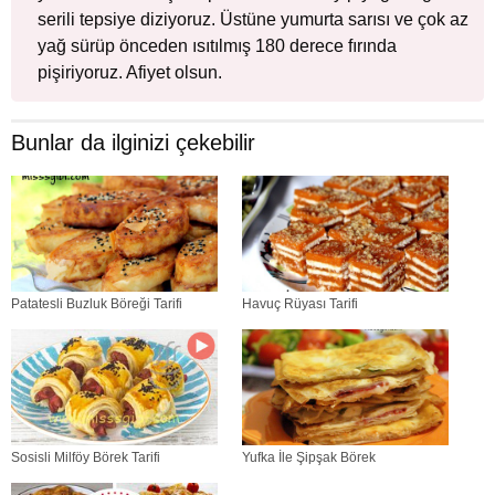
serili tepsiye diziyoruz. Üstüne yumurta sarısı ve çok az
yağ sürüp önceden ısıtılmış 180 derece fırında
pişiriyoruz. Afiyet olsun.
Bunlar da ilginizi çekebilir
Patatesli Buzluk Böreği Tarifi
Havuç Rüyası Tarifi
Sosisli Milföy Börek Tarifi
Yufka İle Şipşak Börek