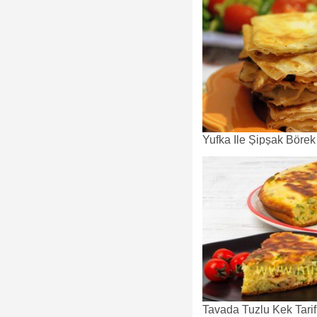
Yufka İle Şipşak Börek
Tavada Tuzlu Kek Tarif