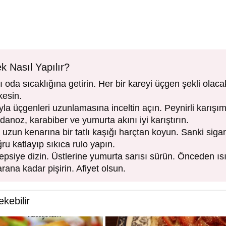
ek Nasıl Yapılır?
ı oda sıcaklığına getirin. Her bir kareyi üçgen şekli olaca
kesin.
a üçgenleri uzunlamasına inceltin açın. Peynirli karışımı
danoz, karabiber ve yumurta akını iyi karıştırın.
 uzun kenarına bir tatlı kaşığı harçtan koyun. Sanki sigar
ru katlayıp sıkıca rulo yapın.
i tepsiye dizin. Üstlerine yumurta sarısı sürün. Önceden ı
zarana kadar pişirin. Afiyet olsun.
ekebilir