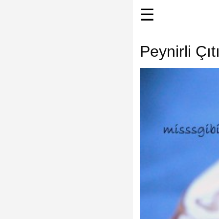
☰
Peynirli Çıt