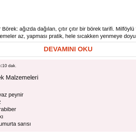
 Börek: ağızda dağılan, çıtır çıtır bir börek tarifi. Milföylü ta
lzemeler az, yapması pratik, hele sıcakken yenmeye doyu
DEVAMINI OKU
e:
10 dak.
rek Malzemeleri
yaz peynir
z
rabiber
kı
yumurta sarısı