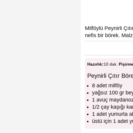
Milföylü Peynirli Çıtır
nefis bir börek. Ma
Hazırlık:
10 dak.
Pişirm
Peynirli Çıtır Bö
8 adet milföy
yağsız 100 gr be
1 avuç maydano
1/2 çay kaşığı ka
1 adet yumurta a
üstü için 1 adet 