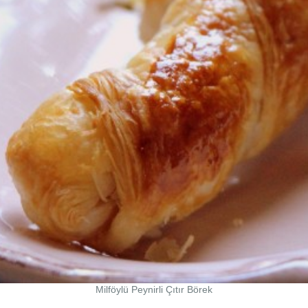
Milföylü Peynirli Çıtır Börek