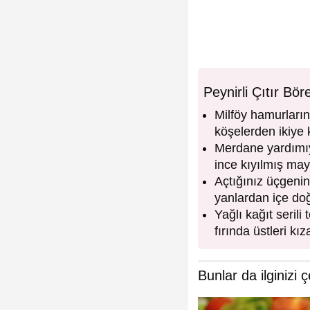
Peynirli Çıtır Bör
Milföy hamurların
köşelerden ikiye 
Merdane yardımıyl
ince kıyılmış may
Açtığınız üçgenin
yanlardan içe doğ
Yağlı kağıt seril
fırında üstleri kı
Bunlar da ilginizi ç