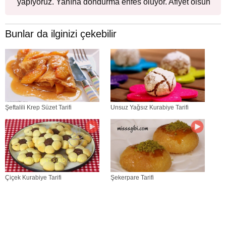
yapıyoruz. Yanına dondurma enfes oluyor. Afiyet olsun
Bunlar da ilginizi çekebilir
Şeftalili Krep Süzet Tarifi
Unsuz Yağsız Kurabiye Tarifi
Çiçek Kurabiye Tarifi
Şekerpare Tarifi