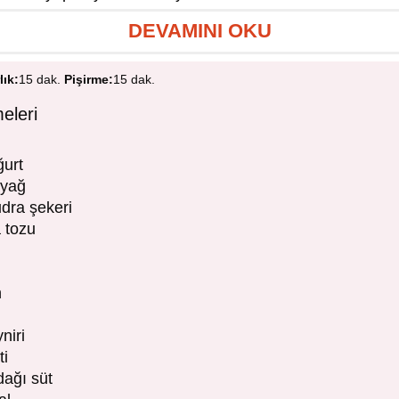
DEVAMINI OKU
lık:
15 dak.
Pişirme:
15 dak.
eleri
ğurt
 yağ
dra şekeri
 tozu
n
niri
ti
dağı süt