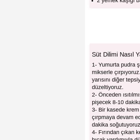
2 yemek kaşığı b
Süt Dilimi Nasıl Y
1- Yumurta pudra ş
mikserle çırpıyoruz.
yarısını diğer teps
düzeltiyoruz.
2- Önceden ısıtılmı
pişecek 8-10 dakik
3- Bir kasede krem 
çırpmaya devam edi
dakika soğutuyoruz
4- Fırından çıkan k
bıçak yardımıyla dü