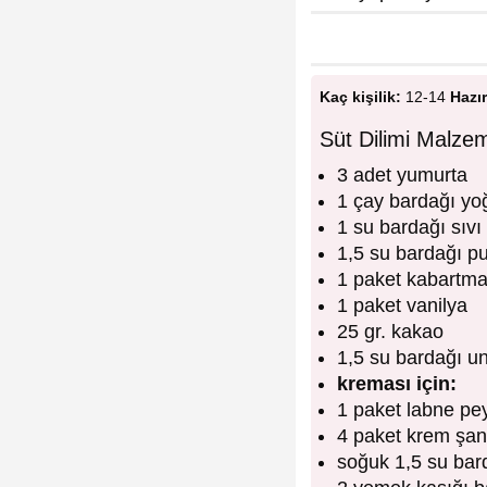
Kaç kişilik:
12-14
Hazır
Süt Dilimi Malzem
3 adet yumurta
1 çay bardağı yo
1 su bardağı sıvı
1,5 su bardağı pu
1 paket kabartma
1 paket vanilya
25 gr. kakao
1,5 su bardağı u
kreması için:
1 paket labne pey
4 paket krem şan
soğuk 1,5 su bar