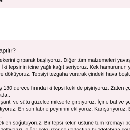
al
apılır?
ekerini çırparak başlıyoruz. Diğer tüm malzemeleri yava
 İki tepsinin içine yağlı kağıt seriyoruz. Kek hamurunun y
iye döküyoruz. Tepsiyi tezgaha vurarak çindeki hava boşl
ş 180 derece fırında iki tepsi keki de pişiriyoruz. Zaten 
ada..
şanti ve sütü güzelce mikserle çırpıyoruz. İçine bal ve şe
yoruz. En son labne peynirini ekliyoruz. Karıştırıyoruz.
.
ekleri soğutuyoruz. Bir tepsi kekin üstüne tüm kremayı bo
zeltiyoruz. diğer keki üzerine yerleştirip buzdolabına k