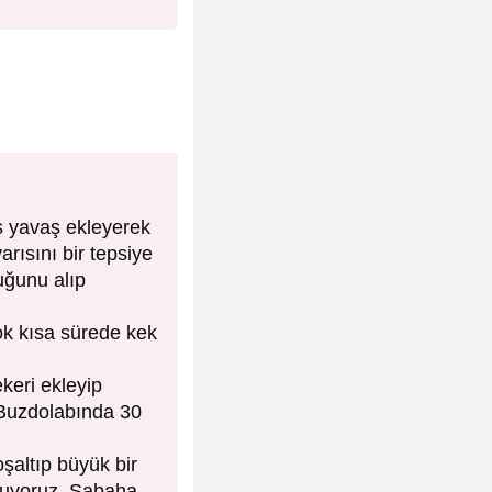
ş yavaş ekleyerek
arısını bir tepsiye
uğunu alıp
çok kısa sürede kek
keri ekleyip
 Buzdolabında 30
şaltıp büyük bir
oyuyoruz. Sabaha