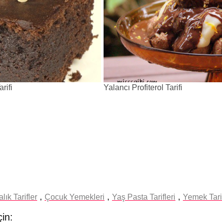
rifi
Yalancı Profiterol Tarifi
,
,
,
alık Tarifler
Çocuk Yemekleri
Yaş Pasta Tarifleri
Yemek Tarif
çin: