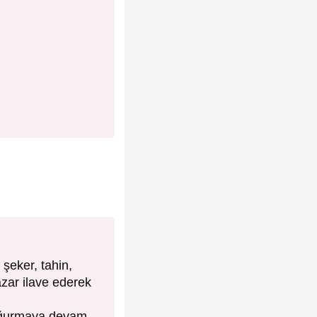
 şeker, tahin,
azar ilave ederek
yoğurmaya devam