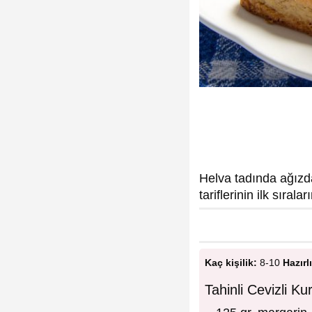
Helva tadında ağızda
tariflerinin ilk sıral
Kaç kişilik:
8-10
Hazırl
Tahinli Cevizli K