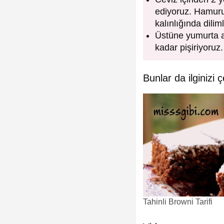
ediyoruz. Hamuru3
kalınlığında diliml
Üstüne yumurta ak
kadar pişiriyoruz.
Bunlar da ilginizi ç
Tahinli Browni Tarifi