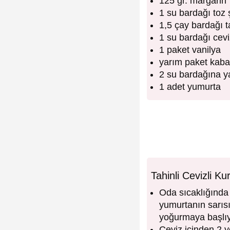
125 gr. margarin
1 su bardağı toz 
1,5 çay bardağı t
1 su bardağı ceviz
1 paket vanilya
yarım paket kaba
2 su bardağına y
1 adet yumurta
Tahinli Cevizli Ku
Oda sıcaklığında 
yumurtanın sarısı
yoğurmaya başlıy
Ceviz içinden 2 