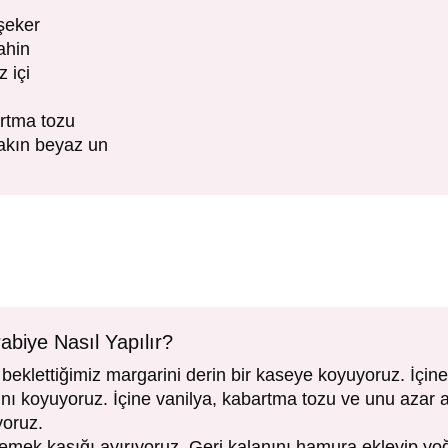
şeker
ahin
 içi
rtma tozu
akın beyaz un
rabiye Nasıl Yapılır?
beklettiğimiz margarini derin bir kaseye koyuyoruz. İçine
nı koyuyoruz. İçine vanilya, kabartma tozu ve unu azar 
oruz.
yemek kaşığı ayırıyoruz. Geri kalanını hamura ekleyip 