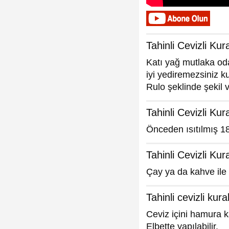
Tahinli Cevizli Kur
Katı yağ mutlaka od
iyi yediremezsiniz ku
Rulo şeklinde şekil v
Tahinli Cevizli Kur
Önceden ısıtılmış 18
Tahinli Cevizli Kur
Çay ya da kahve ile s
Tahinli cevizli kura
Ceviz içini hamura k
Elbette yapılabilir.