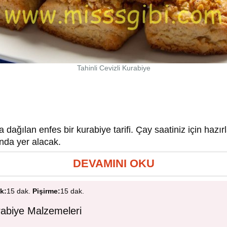
Tahinli Cevizli Kurabiye
 dağılan enfes bir kurabiye tarifi. Çay saatiniz için hazı
arında yer alacak.
DEVAMINI OKU
ık:
15 dak.
Pişirme:
15 dak.
urabiye Malzemeleri