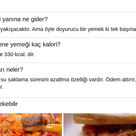
i yanına ne gider?
 yakışacaktır. Ama öyle doyurucu bir yemek ki tek başına d
zene yemeği kaç kalori?
e 330 kcal. dir.
rı neler?
 saklama süresini azaltma özelliği vardır. Ödem attırır, 
r.
ekebilir