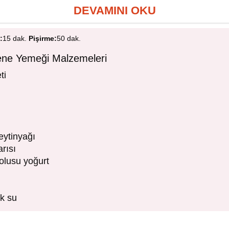
DEVAMINI OKU
:
15 dak.
Pişirme:
50 dak.
ezene Yemeği Malzemeleri
ti
eytinyağı
rısı
olusu yoğurt
ak su