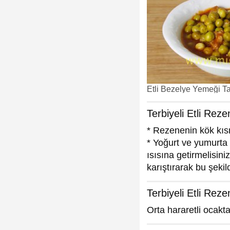
Etli Bezelye Yemeği Tar
Terbiyeli Etli Rez
* Rezenenin kök kısm
* Yoğurt ve yumurta 
ısısına getirmelisin
karıştırarak bu şekil
Terbiyeli Etli Rez
Orta hararetli ocakta