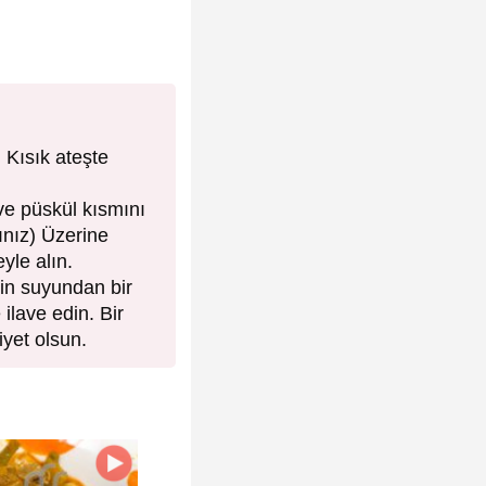
 Kısık ateşte
ve püskül kısmını
ınız) Üzerine
yle alın.
ğin suyundan bir
ilave edin. Bir
iyet olsun.