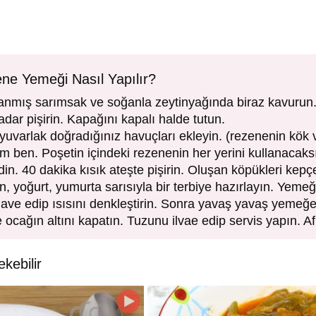
zene Yemeği Nasıl Yapılır?
ranmış sarımsak ve soğanla zeytinyağında biraz kavurun.
ar pişirin. Kapağını kapalı halde tutun.
uvarlak doğradığınız havuçları ekleyin. (rezenenin kök 
m ben. Poşetin içindeki rezenenin her yerini kullanacaks
din. 40 dakika kısık ateşte pişirin. Oluşan köpükleri kepçe
on, yoğurt, yumurta sarısıyla bir terbiye hazırlayın. Yeme
lave edip ısısını denkleştirin. Sonra yavaş yavaş yemeğe 
 ocağın altını kapatın. Tuzunu ilvae edip servis yapın. Af
ekebilir