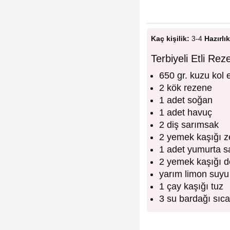
Kaç kişilik:
3-4
Hazırlık
Terbiyeli Etli R
650 gr. kuzu kol e
2 kök rezene
1 adet soğan
1 adet havuç
2 diş sarımsak
2 yemek kaşığı z
1 adet yumurta sa
2 yemek kaşığı d
yarım limon suyu
1 çay kaşığı tuz
3 su bardağı sıc