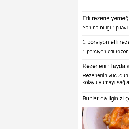
Etli rezene yemeğ
Yanına bulgur pilavı
1 porsiyon etli re
1 porsiyon etli rezen
Rezenenin faydala
Rezenenin vücudun su
kolay uyumayı sağla
Bunlar da ilginizi ç