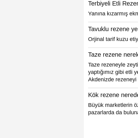
Terbiyeli Etli Rez
Yanına kızarmış ekm
Tavuklu rezene ye
Orjinal tarif kuzu et
Taze rezene nerele
Taze rezeneyle zeyti
yaptığımız gibi etli y
Akdenizde rezeneyi 
Kök rezene nerede
Büyük marketlerin öze
pazarlarda da bulun