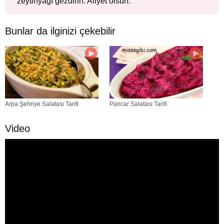
zeytinyağı gezdirin. Afiyet olsun.
Bunlar da ilginizi çekebilir
Arpa Şehriye Salatası Tarifi
Pancar Salatası Tarifi
Video