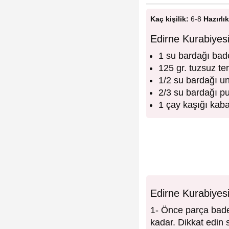
Kaç kişilik:
6-8
Hazırlık
Edirne Kurabiyes
1 su bardağı bade
125 gr. tuzsuz te
1/2 su bardağı u
2/3 su bardağı pu
1 çay kaşığı kab
Edirne Kurabiyesi
1- Önce parça bad
kadar. Dikkat edin 