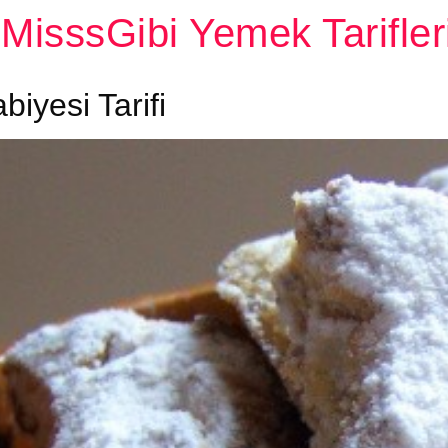
MisssGibi Yemek Tarifler
biyesi Tarifi