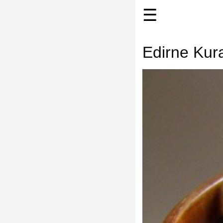
☰
Edirne Kura