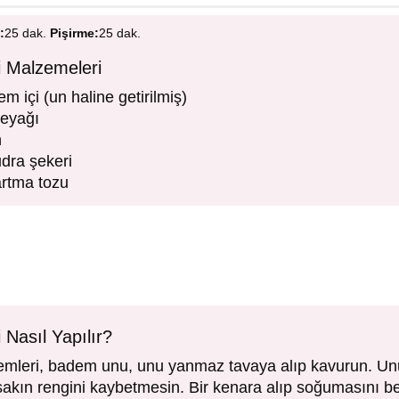
:
25 dak.
Pişirme:
25 dak.
i Malzemeleri
m içi (un haline getirilmiş)
reyağı
n
dra şekeri
artma tozu
 Nasıl Yapılır?
emleri, badem unu, unu yanmaz tavaya alıp kavurun. U
sakın rengini kaybetmesin. Bir kenara alıp soğumasını be