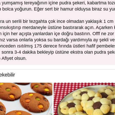
a yumşamış tereyağının içine pudra şekeri, kabartma to
p bolca yoğurun. Eğer sert bir hamur olduysa biraz su y
a un serili bir tezgahta çok ince olmadan yaklaşık 1 cm 
densıkıştırıp merdaneyle üstüne bastırarak açın. Açarken 
 için her açışta yanlardan içe doğru bastırın. Offf ne zor 
nız varsa onlarla yoksa su bardağı yardımıyla ay şekli ver
 önceden ısıtılmış 175 derece fırında üstleri hafif pembele
n sonra 3-4 dakika bekleyip üstüne ekstra olan pudra şek
) Afiyet olsun.
ekebilir