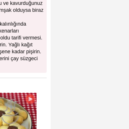
zu ve kavurduğunuz
umşak olduysa biraz
kalınlığında
kenarları
oldu tarifi vermesi.
in. Yağlı kağıt
şene kadar pişirin.
erini çay süzgeci