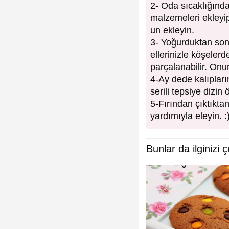
2- Oda sıcaklığınd
malzemeleri ekleyi
un ekleyin.
3- Yoğurduktan sonr
ellerinizle köşeler
parçalanabilir. Onun
4-Ay dede kalıpları
serili tepsiye dizin
5-Fırından çıktıkta
yardımıyla eleyin. :
Bunlar da ilginizi ç