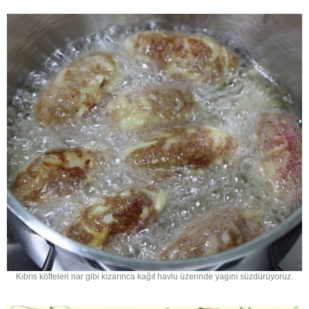
Kıbrıs köfteleri nar gibi kızarınca kağıt havlu üzerinde yagını süzdürüyoruz.