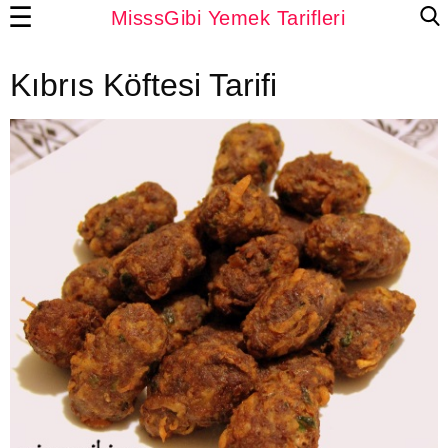
☰
MisssGibi Yemek Tarifleri
Kıbrıs Köftesi Tarifi