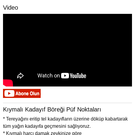
Video
Kıymalı Kadayıf Böreği Püf Noktaları
* Tereyağını eritip tel kadayıfların üzerine döküp kabartarak
tüm yağın kadayıfa geçmesini sağlıyoruz.
* Kıymalı harcı damak zevkinize göre