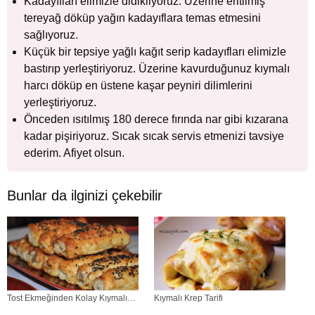
Kadayıfları elimizle didikliyoruz. Üzerine eritilmiş
tereyağ döküp yağın kadayıflara temas etmesini
sağlıyoruz.
Küçük bir tepsiye yağlı kağıt serip kadayıfları elimizle
bastırıp yerleştiriyoruz. Üzerine kavurduğunuz kıymalı
harcı döküp en üstene kaşar peyniri dilimlerini
yerleştiriyoruz.
Önceden ısıtılmış 180 derece fırında nar gibi kızarana
kadar pişiriyoruz. Sıcak sıcak servis etmenizi tavsiye
ederim. Afiyet olsun.
Bunlar da ilginizi çekebilir
Tost Ekmeğinden Kolay Kıymalı
Kıymalı Krep Tarifi
Börek