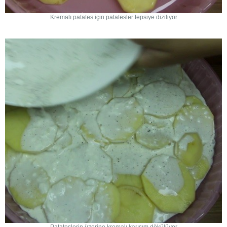
Kremalı patates için patatesler tepsiye diziliyor
Patateslerin üzerine kremalı karışım dökülüyor