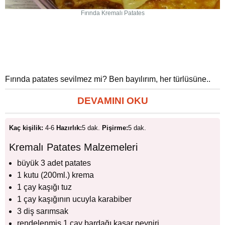
Fırında Kremalı Patates
Fırında patates sevilmez mi? Ben bayılırım, her türlüsüne..
DEVAMINI OKU
Kaç kişilik:
4-6
Hazırlık:
5 dak.
Pişirme:
5 dak.
Kremalı Patates Malzemeleri
büyük 3 adet patates
1 kutu (200ml.) krema
1 çay kaşığı tuz
1 çay kaşığının ucuyla karabiber
3 diş sarımsak
rendelenmiş 1 çay bardağı kaşar peyniri