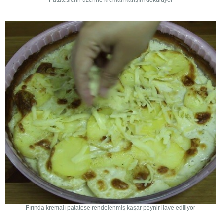
Fırında kremalı patatese rendelenmiş kaşar peynir ilave ediliyor