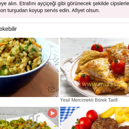
ye alın. Etrafını ayçiçeği gibi görünecek şekilde cipslerl
işon turşudan koyup servis edin. Afiyet olsun.
ekebilir
Yeşil Mercimekli Börek Tarifi