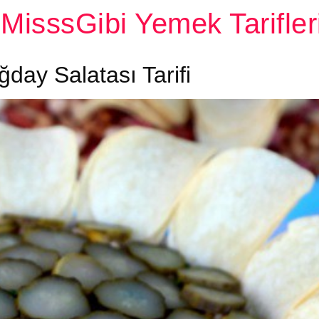
MisssGibi Yemek Tarifler
day Salatası Tarifi