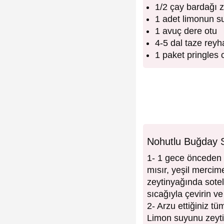
1/2 çay bardağı z
1 adet limonun s
1 avuç dere otu
4-5 dal taze reyh
1 paket pringles 
Nohutlu Buğday Sa
1- 1 gece önceden ı
mısır, yeşil mercim
zeytinyağında sote
sıcağıyla çevirin v
2- Arzu ettiğiniz tü
Limon suyunu zeytin