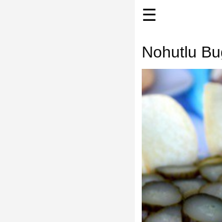
☰
Nohutlu Buğ