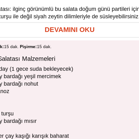
ası: ilginç görünümlü bu salata doğum günü partileri için
turşu ile değil siyah zeytin dilimleriyle de süsleyebilirsiniz
DEVAMINI OKU
ık:
15 dak.
Pişirme:
15 dak.
alatası Malzemeleri
day (1 gece suda bekleyecek)
y bardağı yeşil mercimek
y bardağı nohut
anoz
 turşu
y bardağı mısır
er çay kaşığı karışık baharat