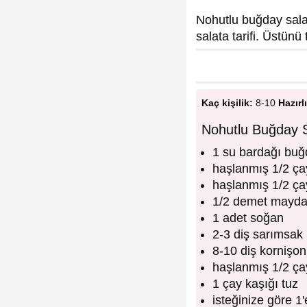
Nohutlu buğday salat
salata tarifi. Üstünü 
Kaç kişilik:
8-10
Hazırl
Nohutlu Buğday S
1 su bardağı buğ
haşlanmış 1/2 ça
haşlanmış 1/2 ça
1/2 demet mayd
1 adet soğan
2-3 diş sarımsak
8-10 diş kornişon
haşlanmış 1/2 ça
1 çay kaşığı tuz
isteğinize göre 1'