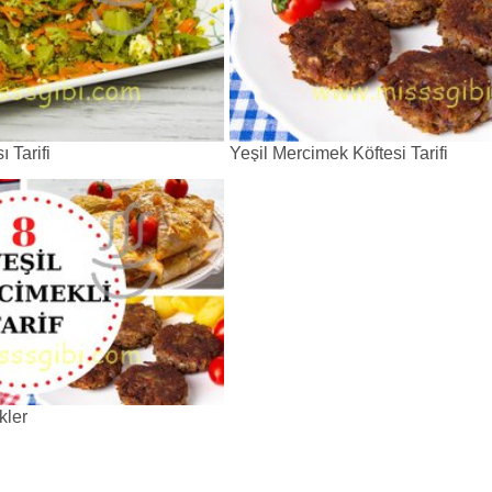
ı Tarifi
Yeşil Mercimek Köftesi Tarifi
kler