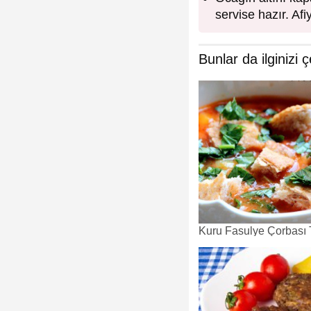
servise hazır. Af
Bunlar da ilginizi ç
Kuru Fasulye Çorbası T