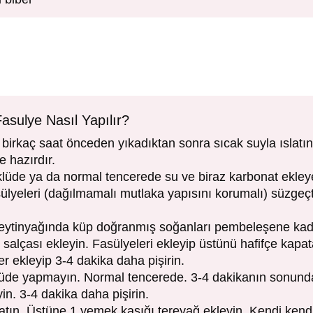
asulye Nasıl Yapılır?
 birkaç saat önceden yıkadıktan sonra sıcak suyla ıslatın
e hazırdır.
klüde ya da normal tencerede su ve biraz karbonat ekle
sülyeleri (dağılmamalı mutlaka yapısını korumalı) süzge
eytinyağında küp doğranmış soğanları pembeleşene kada
salçası ekleyin. Fasülyeleri ekleyip üstünü hafifçe kapa
er ekleyip 3-4 dakika daha pişirin.
lüde yapmayın. Normal tencerede. 3-4 dakikanın sonunda 
in. 3-4 dakika daha pişirin.
atın. Üstüne 1 yemek kaşığı tereyağ ekleyin. Kendi kendin