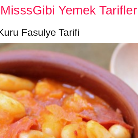
MisssGibi Yemek Tarifler
Kuru Fasulye Tarifi