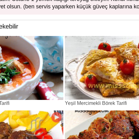
iyet olsun. (ben servis yaparken küçük güveç kaplarına 
ekebilir
arifi
Yeşil Mercimekli Börek Tarifi