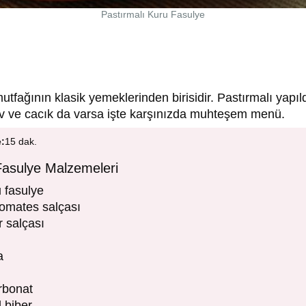
Pastırmalı Kuru Fasulye
tfağının klasik yemeklerinden birisidir. Pastırmalı yapı
lav ve cacık da varsa işte karşınızda muhteşem menü.
e:
15 dak.
Fasulye Malzemeleri
 fasulye
omates salçası
r salçası
a
rbonat
l biber