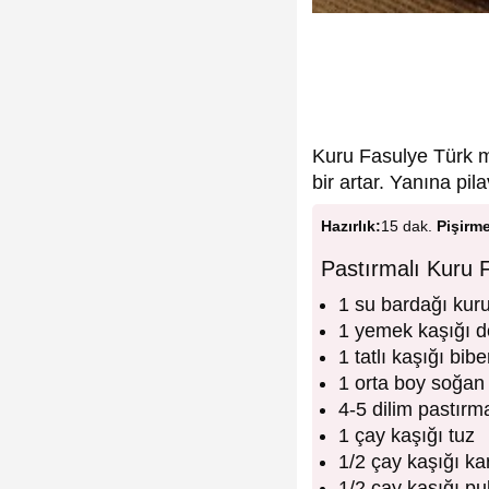
Kuru Fasulye Türk mu
bir artar. Yanına pi
Hazırlık:
15 dak.
Pişirm
Pastırmalı Kuru 
1 su bardağı kuru
1 yemek kaşığı d
1 tatlı kaşığı bibe
1 orta boy soğan
4-5 dilim pastırm
1 çay kaşığı tuz
1/2 çay kaşığı ka
1/2 çay kaşığı pu