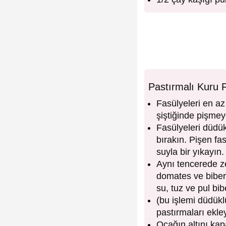
Pastırmalı Kuru F
Fasülyeleri en az
şiştiğinde pişmey
Fasülyeleri düdü
bırakın. Pişen fa
suyla bir yıkayın.
Aynı tencerede z
domates ve biber 
su, tuz ve pul bib
(bu işlemi düdük
pastırmaları ekley
Ocağın altını kap