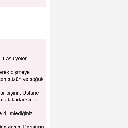
. Fasülyeler
yerek pişmeye
çten süzün ve soğuk
r pişirin. Üstüne
tacak kadar sıcak
dilimlediğiniz
e erisin. Karıştırın