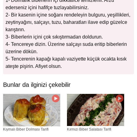
1- Dolmalık biberlerin içi dikkatlice temizlenir. Arzu
ederseniz içini hafifçe tuzlayabilirsiniz.
2- Bir kasenin içine soğanı rendeleyin bulguru, yeşillikleri,
zeytinyağını, salçayı, tuzu, baharatları ilave edip güzelce
karıştırın.
3- Biberlerin içini çok sıkıştırmadan doldurun.
4- Tencereye dizin. Üzerine salçayı suda eritip biberlerin
üzerine dökün.
5- Tencerenin kapağı kapalı vaziyette küçük ocakta kısık
ateşte pişirin. Afiyet olsun.
Bunlar da ilginizi çekebilir
Kıymalı Biber Dolması Tarifi
Kırmızı Biber Salatası Tarifi