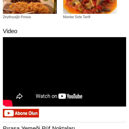
Zeytinyağlı Pırasa
Mantar Sote Tarifi
Video
Pırasa Yemeği Püf Noktaları