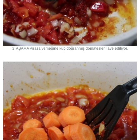
3. AŞAMA Pırasa yemeğine küp doğranmış domatesler ilave ediliyor.