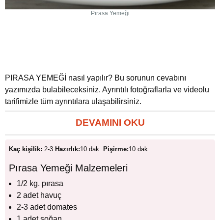
Pırasa Yemeği
PIRASA YEMEĞİ nasıl yapılır? Bu sorunun cevabını
yazımızda bulabileceksiniz. Ayrıntılı fotoğraflarla ve videolu
tarifimizle tüm ayrıntılara ulaşabilirsiniz.
DEVAMINI OKU
Kaç kişilik:
2-3
Hazırlık:
10 dak.
Pişirme:
10 dak.
Pırasa Yemeği Malzemeleri
1/2 kg. pırasa
2 adet havuç
2-3 adet domates
1 adet soğan