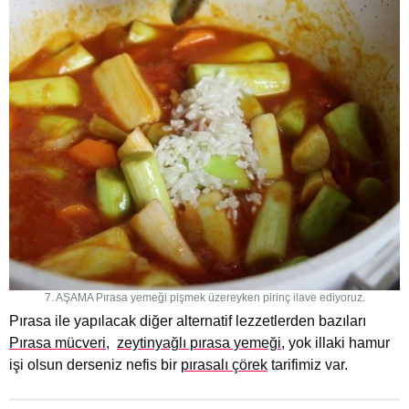
7. AŞAMA Pırasa yemeği pişmek üzereyken pirinç ilave ediyoruz.
Pırasa ile yapılacak diğer alternatif lezzetlerden bazıları
Pırasa mücveri
,
zeytinyağlı pırasa yemeği
, yok illaki hamur
işi olsun derseniz nefis bir
pırasalı çörek
tarifimiz var.