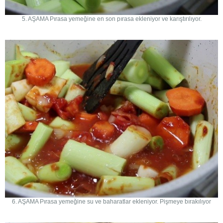
5. AŞAMA Pırasa yemeğine en son pırasa ekleniyor ve karıştırılıyor.
6. AŞAMA Pırasa yemeğine su ve baharatlar ekleniyor. Pişmeye bırakılıyor