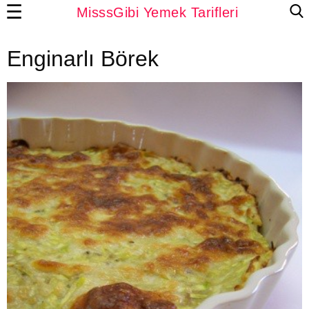
☰
MisssGibi Yemek Tarifleri
Enginarlı Börek