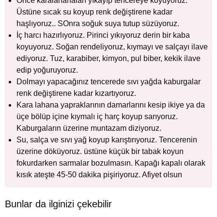
Önce karalahanaları yıkayıp tencereye koyuyoruz.
Üstüne sıcak su koyup renk değiştirene kadar
haşlıyoruz.. SOnra soğuk suya tutup süzüyoruz.
İç harcı hazırlıyoruz. Pirinci yıkıyoruz derin bir kaba
koyuyoruz. Soğan rendeliyoruz, kıymayı ve salçayı ilave
ediyoruz. Tuz, karabiber, kimyon, pul biber, kekik ilave
edip yoğuruyoruz.
Dolmayı yapacağınız tencerede sıvı yağda kaburgalar
renk değiştirene kadar kızartıyoruz.
Kara lahana yapraklarının damarlarını kesip ikiye ya da
üçe bölüp içine kıymalı iç harç koyup sarıyoruz.
Kaburgaların üzerine muntazam diziyoruz.
Su, salça ve sıvı yağ koyup karıştırıyoruz. Tencerenin
üzerine döküyoruz. üstüne küçük bir tabak koyun
fokurdarken sarmalar bozulmasın. Kapağı kapalı olarak
kısık ateşte 45-50 dakika pişiriyoruz. Afiyet olsun
Bunlar da ilginizi çekebilir