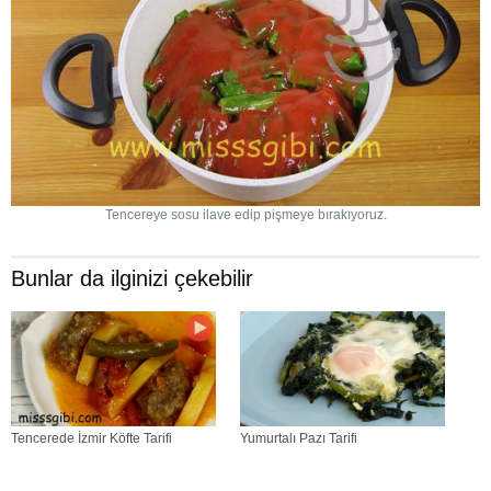
Tencereye sosu ilave edip pişmeye bırakıyoruz.
Bunlar da ilginizi çekebilir
Tencerede İzmir Köfte Tarifi
Yumurtalı Pazı Tarifi