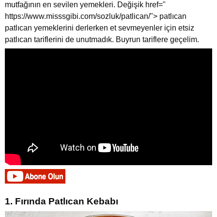
mutfağının en sevilen yemekleri. Değişik href="
https://www.misssgibi.com/sozluk/patlican/"> patlıcan
patlıcan yemeklerini derlerken et sevmeyenler için etsiz
patlıcan tariflerini de unutmadık. Buyrun tariflere geçelim.
1. Fırında Patlıcan Kebabı